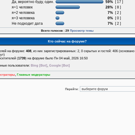
Да, вероятно буду, один.
59%
[ 17 ]
я+1 человек
28%
[ 8 ]
я+2 человека
7%
[ 2 ]
я+3 человека
0%
[ 0 ]
Не подходит дата
7%
[ 2 ]
Всего голосов : 29
Просмотр темы
Кто сейчас на форуме?
елей на форуме:
408
, из них зарегистрированных: 2, 0 скрытых и гостей: 406 (основан
ут)
сетителей (
1739
) на форуме было Пн 04 май, 2026 16:50
нные пользователи:
Bing [Bot]
,
Google [Bot]
страторы
,
Главные модераторы
Перейти: