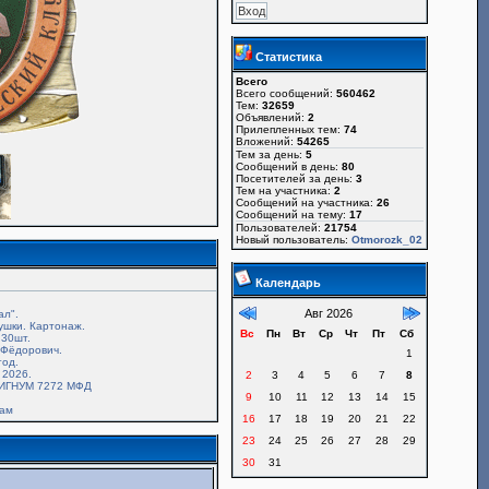
Статистика
Всего
Всего сообщений:
560462
Тем:
32659
Объявлений:
2
Прилепленных тем:
74
Вложений:
54265
Тем за день:
5
Сообщений в день:
80
Посетителей за день:
3
Тем на участника:
2
Сообщений на участника:
26
Сообщений на тему:
17
Пользователей:
21754
Новый пользователь:
Otmorozk_02
Календарь
Авг 2026
ал".
ушки. Картонаж.
Вс
Пн
Вт
Ср
Чт
Пт
Сб
30шт.
.Фёдорович.
1
год.
 2026.
2
3
4
5
6
7
8
ИГНУМ 7272 МФД
9
10
11
12
13
14
15
там
16
17
18
19
20
21
22
23
24
25
26
27
28
29
30
31