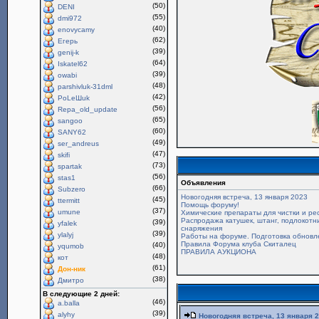
(50)
DENI
(55)
dmi972
(40)
enovycamy
(62)
Егерь
(39)
genij-k
(64)
Iskatel62
(39)
owabi
(48)
parshivluk-31dml
(42)
PoLeШuk
(56)
Repa_old_update
(65)
sangoo
(60)
SANY62
(49)
ser_andreus
(47)
skifi
(73)
spartak
(56)
stas1
Объявления
(66)
Subzero
Новогодняя встреча, 13 января 2023
(45)
ttermitt
Помощь форуму!
(37)
umune
Химические препараты для чистки и ре
Распродажа катушек, штанг, подлокотни
(39)
yfalek
снаряжения
(39)
ylalyj
Работы на форуме. Подготовка обновл
Правила Форума клуба Скиталец
(40)
yqumob
ПРАВИЛА АУКЦИОНА
(48)
кот
(61)
Дон-ник
(38)
Дмитро
В следующие 2 дней:
(46)
a.balla
(39)
alyhy
Новогодняя встреча, 13 января 