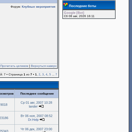
Последние боты
Форум:
Клубные мероприятия
Google [Bot]
Сб 08 авг, 2026 16:11
[
Прочитать целиком
]
Вернуться наверх
й: 7 • Страница
1
из
7
•
1
,
2
,
3
,
4
,
5
...
7
осмотров
Последнее сообщение
Ср 01 авг, 2007 10:28
9018
lander
Вт 06 ноя, 2007 08:52
23186
Dr.Help
Чт 06 дек, 2007 23:00
25343