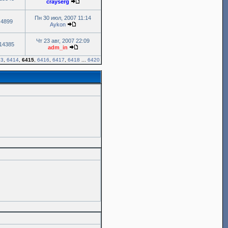
crayserg
Пн 30 июл, 2007 11:14
4899
Aykon
Чт 23 авг, 2007 22:09
14385
adm_in
13
,
6414
,
6415
,
6416
,
6417
,
6418
...
6420