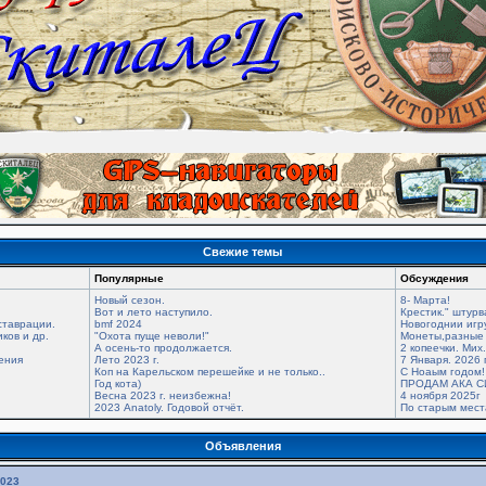
Свежие темы
Популярные
Обсуждения
Новый сезон.
8- Марта!
Вот и лето наступило.
Крестик." штурв
ставрации.
bmf 2024
Новогоднии игр
ков и др.
"Охота пуще неволи!"
Монеты,разные 
А осень-то продолжается.
2 копеечки. Мих
ения
Лето 2023 г.
7 Января. 2026 
Коп на Карельском перешейке и не только..
С Ноаым годом!
Год кота)
ПРОДАМ АКА С
Весна 2023 г. неизбежна!
4 ноября 2025г
2023 Anatoly. Годовой отчёт.
По старым мес
Объявления
2023