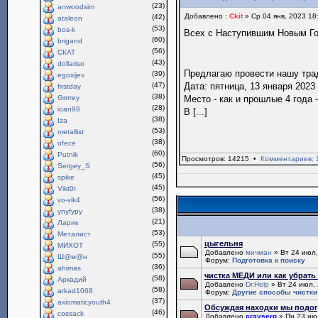
(23)
anwoodsim
Добавлено :
Ckit
» Ср 04 янв, 2023 18
(42)
ataleon
(53)
bos-k
Всех с Наступившим Новым Г
(60)
brigand
(56)
СКАТ
(43)
dollariso
Предлагаю провести нашу тр
(39)
egoxijev
(47)
Дата: пятница, 13 января 2023 
firstday
(38)
Grrrrey
Место - как и прошлые 4 года 
(28)
ioan98
В [...]
(38)
Iza
(53)
metallist
(38)
ofece
(60)
Putnik
Просмотров: 14215 •
Комментариев: 
(56)
Sergey_S
(45)
spike
(45)
Vikt0r
(56)
vo-vik4
(38)
ynyfypy
(21)
Ларик
(53)
Металист
цыгельня
(55)
МИХОТ
Добавлено
мичман
» Вт 24 июл,
(55)
Ш@м@н
Форум:
Подготовка к поиску
(36)
ahimas
чистка МЕДИ или как убрать 
(58)
Аркадий
Добавлено
Dr.Help
» Вт 24 июл, 
(58)
arkad1068
Форум:
Другие способы чистки
(37)
axiomaticyouth4
Обсуждая находки мы подог
(46)
cossack
Добавлено
crayserg
» Пн 23 ию