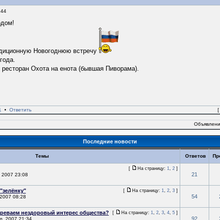
:44
одом!
адиционную Новогоднюю встречу
года.
- ресторан Охота на енота (бывшая Пиворама).
1
•
Ответить
Объявлени
Последние новости
Темы
Ответов
Пр
[
На страницу:
1
,
2
]
21
 2007 23:08
"зелёнку"
[
На страницу:
1
,
2
,
3
]
54
2007 08:28
реваем нездоровый интерес общества?
[
На страницу:
1
,
2
,
3
,
4
,
5
]
92
л, 2007 21:34