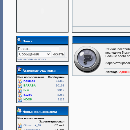
Поиск
Сейчас посетит
последние 5 мин
Больше всего по
Расширенный поиск
Зарегистрирова
Активные участники
Легенда:
Админи
Имя пользователя
Сообщений
Kosmos
11349
BARABA
10198
Боб
9912
s1256
8253
HOOK
8112
Новые пользователи
Имя пользователя
Зарегистрирован
Otmorozk_02
02 май
АлександрК
15 апр