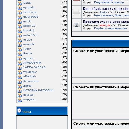
(61)
Форум:
Подготовка к поиску
Danai
(38)
epopabi
Кто-нибудь находил подобн
(39)
Ferr-Pirate
Добавлено
Aleks
» Чт 19 июл, 2
Форум:
Нумизматика, боны, же
(41)
greenik001
(49)
gurrik
Проведем слет по спортивн
(58)
Добавлено
adm_in
» Чт 19 июл,
kolibri.72
Форум:
Клубные мероприятия
(52)
luandrej
(40)
mak777uh
(57)
onsice
(37)
owupob
(47)
Petch
Сможете ли участвовать в мер
(39)
Roche
(37)
ugecok
(45)
XPAMOBHNK
(38)
YABBA DABBAS
(37)
ybuqoguv
(39)
~RuslaN~
(53)
Копатычев
(58)
джмек
Сможете ли участвовать в мер
(70)
ИСТОРИК Ц-РОССИИ
(58)
никшан
(46)
шурупыч
Часы
Сможете ли участвовать в мер