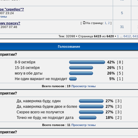
ое "серебро"?
5
007 23:24
тоны
ому поиску?
[
На страницу:
1
,
2
]
31
 2007 07:46
Тем: 32098 • Страница
6415
из
6420
•
1
...
6412
,
64
Голосование
оприятии?
8-9 октября
42%
[ 8 ]
15-16 октября
26%
[ 5 ]
могу в обе даты
26%
[ 5 ]
Ни один вариант не подходит
5%
[ 1 ]
Всего голосов : 19
Просмотр темы
оприятии?
Да, наверняка буду, один
27%
[ 3 ]
Да, наверняка будем двое и более
27%
[ 3 ]
Скорее всего не получится
27%
[ 3 ]
Точно не буду, не подходит дата
18%
[ 2 ]
Всего голосов : 11
Просмотр темы
оприятии?