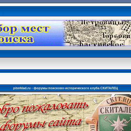
piterklad.ru - форумы поисково-исторического клуба СКИТАЛЕЦ