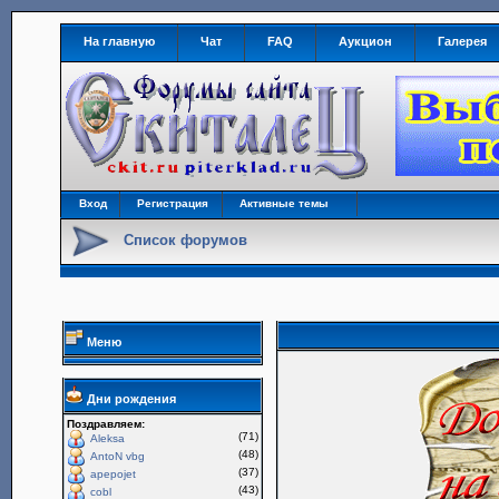
На главную
Чат
FAQ
Аукцион
Галерея
Вход
Регистрация
Активные темы
Список форумов
Меню
Дни рождения
Поздравляем:
(71)
Aleksa
(48)
AntoN vbg
(37)
apepojet
(43)
cobl