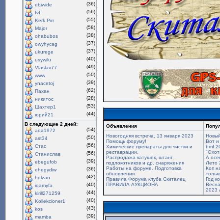
(36)
ebiwide
(56)
fvf
(55)
Kerk Pirr
(58)
Major
(38)
ohabubos
(37)
owyhycag
(37)
ukurege
(40)
usywilu
(49)
Vlaslav77
(50)
www
(39)
ynacetoj
(62)
Пахан
(28)
никитос
(53)
Шахтер1
(44)
юрий21
В следующие 2 дней:
Объявления
Попу
(54)
ada1972
Новогодняя встреча, 13 января 2023
Новый
(50)
ast34
Помощь форуму!
Вот и
(56)
Стас
Химические препараты для чистки и
bmf 2
реставрации.
"Охот
(56)
Станислав
Распродажа катушек, штанг,
А осе
(39)
ebegufob
подлокотников и др. снаряжения
Лето 
Работы на форуме. Подготовка
Коп н
(36)
ehegydiw
обновления
только
(42)
holzan
Правила Форума клуба Скиталец
Год к
(40)
ПРАВИЛА АУКЦИОНА
Весна
iqamyfa
2023 
(44)
kirill271259
(40)
Kollekcioner1
(43)
kos
(39)
mamba