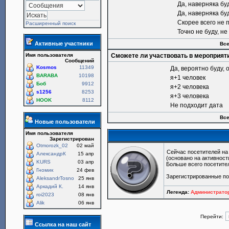
Да, наверняка бу
Да, наверняка бу
Скорее всего не 
Расширенный поиск
Точно не буду, н
Активные участники
Все
Имя пользователя
Сможете ли участвовать в мероприят
Сообщений
Kosmos
11349
Да, вероятно буду, 
BARABA
10198
я+1 человек
Боб
9912
я+2 человека
s1256
8253
я+3 человека
HOOK
8112
Не подходит дата
Все
Новые пользователи
Имя пользователя
Зарегистрирован
Otmorozk_02
02 май
Сейчас посетителей н
АлександрК
15 апр
(основано на активност
KURS
03 апр
Больше всего посетите
Гномик
24 фев
Зарегистрированные п
AleksandrTosno
25 янв
Аркадий К.
14 янв
Легенда:
Администрат
roi2023
08 янв
Alik
06 янв
Перейти:
Ссылка на наш сайт