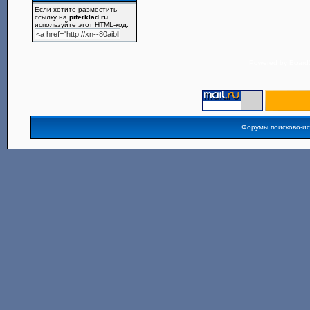
Если хотите разместить
ссылку на
piterklad.ru
,
используйте этот HTML-код:
Powered by
Board3
Форумы поисково-и