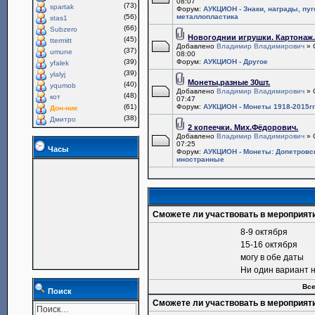
08:07
(73)
spartak
Форум:
АУКЦИОН - Знаки, награды, пу
(56)
металлопластика
stas1
(66)
Subzero
Новогоднии игрушки. Картонаж
(45)
ttermitt
Добавлено
Владимир Владимирович
» 
(37)
umune
08:00
(39)
Форум:
АУКЦИОН - Другое
yfalek
(39)
ylalyj
Монеты,разные 30шт.
(40)
yqumob
Добавлено
Владимир Владимирович
» 
(48)
кот
07:47
(61)
Форум:
АУКЦИОН - Монеты 1918-2015гг
Дон-ник
(38)
Дмитро
2 копеечки. Мих.Фёдорович.
Добавлено
Владимир Владимирович
» 
07:25
Часы
Форум:
АУКЦИОН - Монеты: Допетровс
иностранные
Сможете ли участвовать в мероприят
8-9 октября
15-16 октября
могу в обе даты
Ни один вариант 
Все
Поиск
Сможете ли участвовать в мероприят