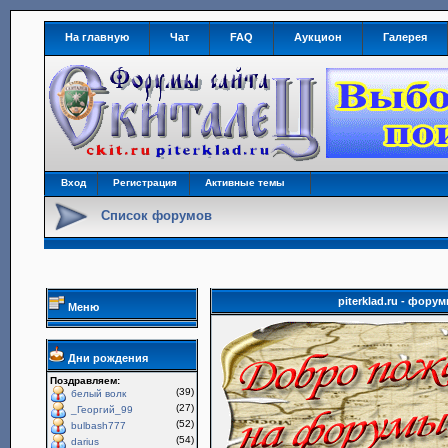
На главную
Чат
FAQ
Аукцион
Галерея
Вход
Регистрация
Активные темы
Список форумов
piterklad.ru - фор
Меню
Дни рождения
Поздравляем:
(39)
белый волк
(27)
_Георгий_99
(52)
bulbash777
(54)
darius