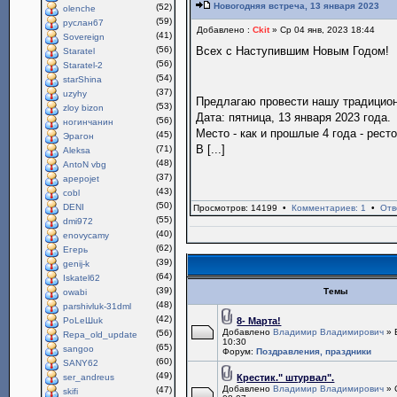
Новогодняя встреча, 13 января 2023
(52)
olenche
(59)
руслан67
Добавлено :
Ckit
» Ср 04 янв, 2023 18:44
(41)
Sovereign
(56)
Всех с Наступившим Новым Годом!
Staratel
(56)
Staratel-2
(54)
starShina
(37)
uzyhy
Предлагаю провести нашу традици
(53)
zloy bizon
Дата: пятница, 13 января 2023 года.
(56)
ногинчанин
Место - как и прошлые 4 года - рест
(45)
Эрагон
В [...]
(71)
Aleksa
(48)
AntoN vbg
(37)
apepojet
(43)
cobl
(50)
DENI
Просмотров: 14199 •
Комментариев: 1
•
Отв
(55)
dmi972
(40)
enovycamy
(62)
Егерь
(39)
genij-k
(64)
Iskatel62
(39)
Темы
owabi
(48)
parshivluk-31dml
(42)
PoLeШuk
8- Марта!
Добавлено
Владимир Владимирович
» 
(56)
Repa_old_update
10:30
(65)
sangoo
Форум:
Поздравления, праздники
(60)
SANY62
(49)
ser_andreus
Крестик." штурвал".
Добавлено
Владимир Владимирович
» 
(47)
skifi