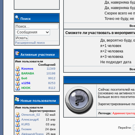
Да, наверняка бу
Да, наверняка бу
Скорее всего не 
Точно не буду, н
Поиск
Все
Сможете ли участвовать в мероприят
Да, вероятно буду, 
Расширенный поиск
я+1 человек
я+2 человека
Активные участники
я+3 человека
Имя пользователя
Не подходит дата
Сообщений
Kosmos
11349
Все
BARABA
10198
Боб
9912
s1256
8253
HOOK
8112
Сейчас посетителей н
(основано на активност
Больше всего посетите
Новые пользователи
Зарегистрированные п
Имя пользователя
Зарегистрирован
Легенда:
Администрат
Otmorozk_02
02 май
АлександрК
15 апр
KURS
03 апр
Перейти:
Гномик
24 фев
AleksandrTosno
25 янв