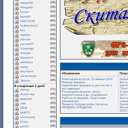
(39)
ebegufob
(36)
ehegydiw
(42)
holzan
(40)
iqamyfa
(44)
kirill271259
(40)
Kollekcioner1
(43)
kos
(39)
mamba
(52)
olenche
(59)
руслан67
(41)
Sovereign
(56)
Staratel
(56)
Staratel-2
(54)
starShina
(37)
uzyhy
(53)
zloy bizon
Объявления
Попу
(56)
ногинчанин
Новогодняя встреча, 13 января 2023
Новый
(45)
Эрагон
Помощь форуму!
Вот и
Химические препараты для чистки и
bmf 2
В следующие 2 дней:
реставрации.
"Охот
(71)
Aleksa
Распродажа катушек, штанг,
А осе
(48)
AntoN vbg
подлокотников и др. снаряжения
Лето 
Работы на форуме. Подготовка
Коп н
(37)
apepojet
обновления
только
(43)
cobl
Правила Форума клуба Скиталец
Год к
(50)
ПРАВИЛА АУКЦИОНА
Весна
DENI
2023 
(55)
dmi972
(40)
enovycamy
(62)
Егерь
(39)
genij-k