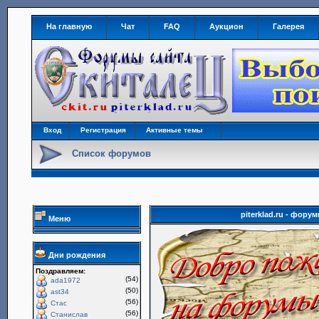
На главную
Чат
FAQ
Аукцион
Галерея
Вход
Регистрация
Активные темы
Список форумов
piterklad.ru - фор
Меню
Дни рождения
Поздравляем:
(54)
ada1972
(50)
ast34
(56)
Стас
(56)
Станислав