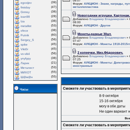
08:07
(39)
egoxijev
Форум:
АУКЦИОН - Знаки, награды, пу
(47)
металлопластика
firstday
(38)
Grrrrey
Новогоднии игрушки. Картонаж
(28)
ioan98
Добавлено
Владимир Владимирович
» 
(38)
Iza
08:00
(53)
Форум:
АУКЦИОН - Другое
metallist
(38)
ofece
Монеты,разные 30шт.
(60)
Putnik
Добавлено
Владимир Владимирович
» 
(56)
Sergey_S
07:47
(45)
Форум:
АУКЦИОН - Монеты 1918-2015гг
spike
(45)
Vikt0r
2 копеечки. Мих.Фёдорович.
(56)
vo-vik4
Добавлено
Владимир Владимирович
» 
(38)
ynyfypy
07:25
(21)
Форум:
АУКЦИОН - Монеты: Допетровс
Ларик
иностранные
(53)
Металист
(55)
МИХОТ
(55)
Ш@м@н
Сможете ли участвовать в мероприят
Часы
8-9 октября
15-16 октября
могу в обе даты
Ни один вариант 
Все
Сможете ли участвовать в мероприят