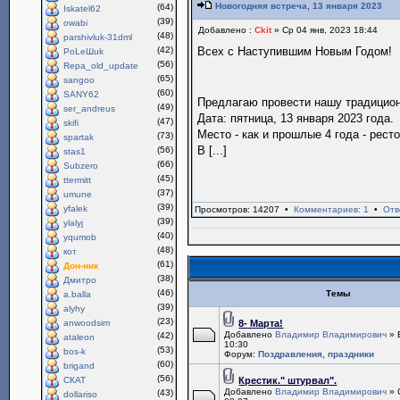
Новогодняя встреча, 13 января 2023
(64)
Iskatel62
(39)
owabi
Добавлено :
Ckit
» Ср 04 янв, 2023 18:44
(48)
parshivluk-31dml
(42)
Всех с Наступившим Новым Годом!
PoLeШuk
(56)
Repa_old_update
(65)
sangoo
(60)
SANY62
Предлагаю провести нашу традици
(49)
ser_andreus
Дата: пятница, 13 января 2023 года.
(47)
skifi
Место - как и прошлые 4 года - рест
(73)
spartak
В [...]
(56)
stas1
(66)
Subzero
(45)
ttermitt
(37)
umune
(39)
yfalek
Просмотров: 14207 •
Комментариев: 1
•
Отв
(39)
ylalyj
(40)
yqumob
(48)
кот
(61)
Дон-ник
(38)
Дмитро
(46)
Темы
a.balla
(39)
alyhy
(23)
anwoodsim
8- Марта!
Добавлено
Владимир Владимирович
» 
(42)
ataleon
10:30
(53)
bos-k
Форум:
Поздравления, праздники
(60)
brigand
(56)
СКАТ
Крестик." штурвал".
Добавлено
Владимир Владимирович
» 
(43)
dollariso