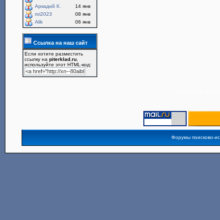
Аркадий К.
14 янв
roi2023
08 янв
Alik
06 янв
Ссылка на наш сайт
Если хотите разместить
ссылку на
piterklad.ru
,
используйте этот HTML-код:
Powered by
Board3
Форумы поисково-и