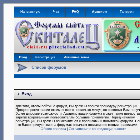
На главную
Чат
FAQ
Аукцион
Галерея
Вход
Регистрация
Активные темы
Список форумов
Вход
Для того, чтобы войти на форум, Вы должны пройти процедуру регистрации.
Процесс регистрации отнимет всего несколько минут, но позволит Вам полу
более широкие возможности. Администрация форума может также предоста
зарегистрированным пользователям большие привилегии. Перед началом
регистрации, Вы должны ознакомиться с правилами и политикой форума. По
что Ваше присутствие на форумах означает согласие со
всеми
правилами.
Общие правила
|
Соглашение о конфиденциальности