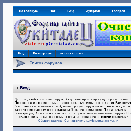
На главную
Чат
FAQ
Аукцион
Галерея
Вход
Регистрация
Активные темы
Список форумов
Вход
Для того, чтобы войти на форум, Вы должны пройти процедуру регистрации.
Процесс регистрации отнимет всего несколько минут, но позволит Вам полу
более широкие возможности. Администрация форума может также предоста
зарегистрированным пользователям большие привилегии. Перед началом
регистрации, Вы должны ознакомиться с правилами и политикой форума. По
что Ваше присутствие на форумах означает согласие со
всеми
правилами.
Общие правила
|
Соглашение о конфиденциальности