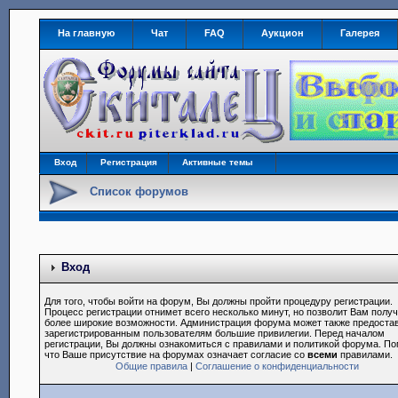
На главную
Чат
FAQ
Аукцион
Галерея
Вход
Регистрация
Активные темы
Список форумов
Вход
Для того, чтобы войти на форум, Вы должны пройти процедуру регистрации.
Процесс регистрации отнимет всего несколько минут, но позволит Вам полу
более широкие возможности. Администрация форума может также предоста
зарегистрированным пользователям большие привилегии. Перед началом
регистрации, Вы должны ознакомиться с правилами и политикой форума. По
что Ваше присутствие на форумах означает согласие со
всеми
правилами.
Общие правила
|
Соглашение о конфиденциальности