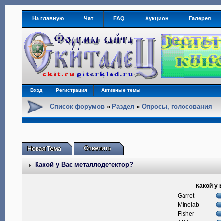
На главную
Чат
FAQ
Аукцион
Галерея
Вход
Регистрация
Активные темы
Список форумов
»
Раздел
»
Опросы, голосования
Какой у Вас металлодетектор?
Какой у
Garret
Minelab
Fisher