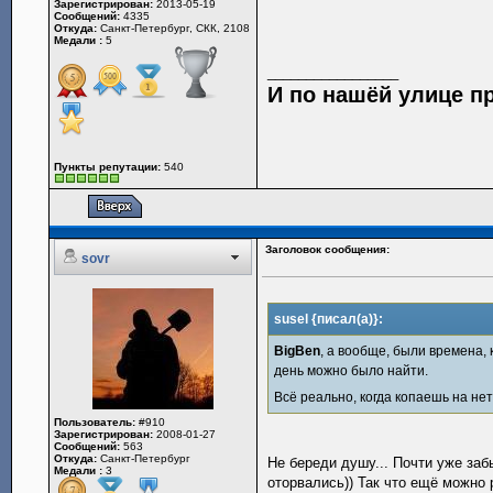
Зарегистрирован:
2013-05-19
Сообщений:
4335
Откуда:
Санкт-Петербург, СКК, 2108
Медали :
5
_________________
И по нашёй улице п
Пункты репутации:
540
Заголовок сообщения:
sovr
susel {писал(а)}:
BigBen
, а вообще, были времена, 
день можно было найти.
Всё реально, когда копаешь на не
Пользователь:
#910
Зарегистрирован:
2008-01-27
Сообщений:
563
Откуда:
Санкт-Петербург
Не береди душу... Почти уже за
Медали :
3
оторвались)) Так что ещё можно 