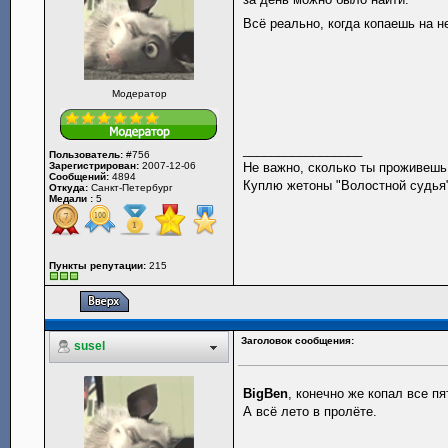
Всё реально, когда копаешь на 
Модератор
_________________
Пользователь:
#756
Зарегистрирован:
2007-12-06
Не важно, сколько ты проживешь.
Сообщений:
4894
Куплю жетоны "Волостной судья",
Откуда:
Санкт-Петербург
Медали :
5
Пункты репутации:
215
Заголовок сообщения:
susel
BigBen
, конечно же копал все п
А всё лето в пролёте.