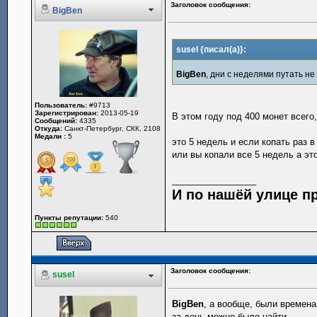
Заголовок сообщения:
BigBen
susel {писал(а)}:
BigBen
, дни с неделями путать не
Пользователь:
#9713
Зарегистрирован:
2013-05-19
В этом году под 400 монет всего
Сообщений:
4335
Откуда:
Санкт-Петербург, СКК, 2108
Медали :
5
это 5 недель и если копать раз в 
или вы копали все 5 недель а это 
_________________
И по нашёй улице п
Пункты репутации:
540
Заголовок сообщения:
susel
BigBen
, а вообще, были времена
за день можно было найти.