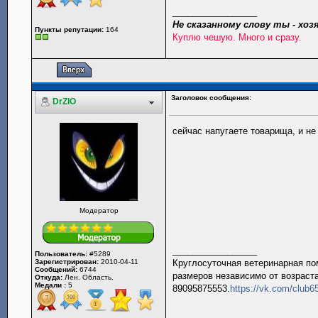
_________________
Не сказанному слову ты - хозя
Пункты репутации:
164
Куплю чешую. Много и сразу.
Заголовок сообщения:
DrZlO
сейчас напугаете товарища, и не
Модератор
_________________
Пользователь:
#5289
Зарегистрирован:
2010-04-11
Круглосуточная ветеринарная пом
Сообщений:
6744
размеров независимо от возраста
Откуда:
Лен. Область.
Медали :
5
89095875553.
https://vk.com/club