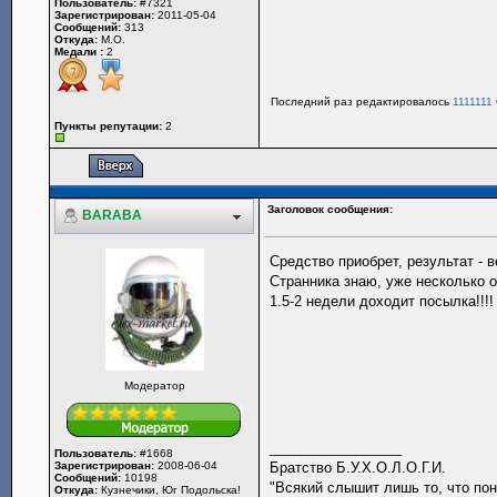
Пользователь:
#7321
Зарегистрирован:
2011-05-04
Сообщений:
313
Откуда:
М.О.
Медали :
2
Последний раз редактировалось
1111111
Пункты репутации:
2
Заголовок сообщения:
BARABA
Средство приобрет, результат - 
Странника знаю, уже несколько о
1.5-2 недели доходит посылка!!!!
Модератор
_________________
Пользователь:
#1668
Зарегистрирован:
2008-06-04
Братство Б.У.Х.О.Л.О.Г.И.
Сообщений:
10198
"Всякий слышит лишь то, что поним
Откуда:
Кузнечики, Юг Подольска!