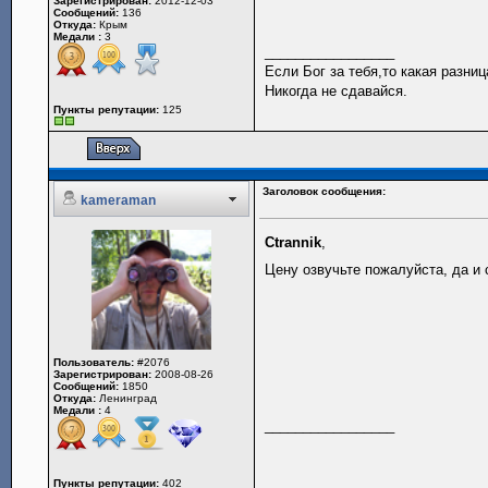
Зарегистрирован:
2012-12-03
Сообщений:
136
Откуда:
Крым
Медали :
3
_________________
Если Бог за тебя,то какая разниц
Никогда не сдавайся.
Пункты репутации:
125
Заголовок сообщения:
kameraman
Ctrannik
,
Цену озвучьте пожалуйста, да и 
Пользователь:
#2076
Зарегистрирован:
2008-08-26
Сообщений:
1850
Откуда:
Ленинград
Медали :
4
_________________
Пункты репутации:
402