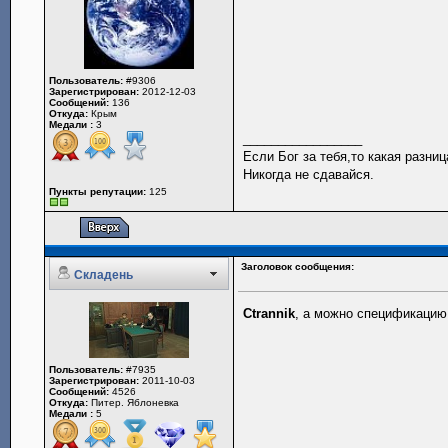
Пользователь:
#9306
Зарегистрирован:
2012-12-03
Сообщений:
136
Откуда:
Крым
Медали :
3
_________________
Если Бог за тебя,то какая разниц
Никогда не сдавайся.
Пункты репутации:
125
Заголовок сообщения:
Складень
Ctrannik
, а можно спецификацию
Пользователь:
#7935
Зарегистрирован:
2011-10-03
Сообщений:
4526
Откуда:
Питер. Яблоневка
Медали :
5