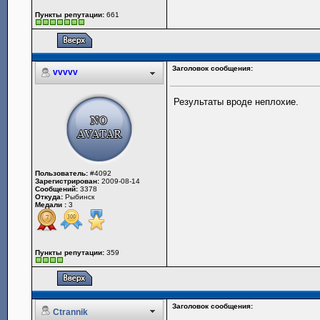
Пункты репутации:
661
Заголовок сообщения:
vvvvv
Результаты вроде неплохие.
Пользователь:
#4092
Зарегистрирован:
2009-08-14
Сообщений:
3378
Откуда:
Рыбинск
Медали :
3
Пункты репутации:
359
Заголовок сообщения:
Ctrannik