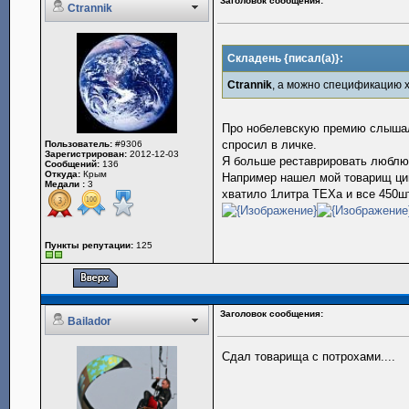
Заголовок сообщения:
Ctrannik
Складень {писал(а)}:
Ctrannik
, а можно спецификацию 
Про нобелевскую премию слыш
спросил в личке.
Пользователь:
#9306
Зарегистрирован:
2012-12-03
Я больше реставрировать любл
Сообщений:
136
Откуда:
Крым
Например нашел мой товарищ цин
Медали :
3
хватило 1литра ТЕХа и все 450ш
Пункты репутации:
125
Заголовок сообщения:
Bailador
Сдал товарища с потрохами....