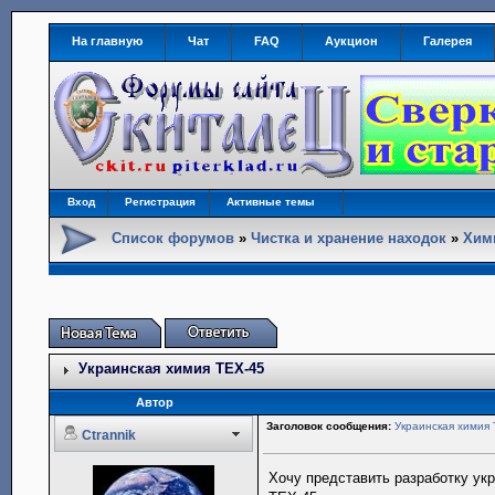
На главную
Чат
FAQ
Аукцион
Галерея
Вход
Регистрация
Активные темы
Список форумов
»
Чистка и хранение находок
»
Хим
Украинская химия ТЕХ-45
Автор
Заголовок сообщения:
Украинская химия
Ctrannik
Хочу представить разработку ук