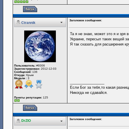
Заголовок сообщения:
Ctrannik
Та я не знаю, может это я и зря
Украине, пересыл таких вещей з
Я так сказать для расширения к
Пользователь:
#9306
Зарегистрирован:
2012-12-03
Сообщений:
136
Откуда:
Крым
Медали :
3
_________________
Если Бог за тебя,то какая разниц
Никогда не сдавайся.
Пункты репутации:
125
Заголовок сообщения:
DrZlO