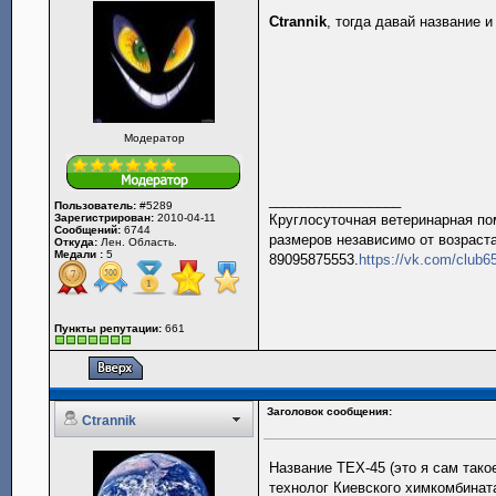
Ctrannik
, тогда давай название 
Модератор
_________________
Пользователь:
#5289
Зарегистрирован:
2010-04-11
Круглосуточная ветеринарная пом
Сообщений:
6744
размеров независимо от возраста
Откуда:
Лен. Область.
Медали :
5
89095875553.
https://vk.com/club
Пункты репутации:
661
Заголовок сообщения:
Ctrannik
Название ТЕХ-45 (это я сам так
технолог Киевского химкомбинат