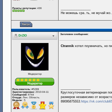
_________________
Пункты репутации:
436
Не можешь сра..ть, не мучай жо..
Заголовок сообщения:
DrZlO
Ctrannik
хотел поумничать, но пи
Модератор
_________________
Пользователь:
#5289
Зарегистрирован:
2010-04-11
Круглосуточная ветеринарная пом
Сообщений:
6744
размеров независимо от возраста
Откуда:
Лен. Область.
Медали :
5
89095875553.
https://vk.com/club