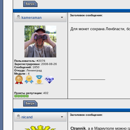
Заголовок сообщения:
kameraman
Для монет сохрана Ленбласти, б
Пользователь:
#2076
Зарегистрирован:
2008-08-26
Сообщений:
1850
Откуда:
Ленинград
Медали :
4
_________________
Пункты репутации:
402
Заголовок сообщения:
nicand
Ctrannik
, а в Мариуполе можно г