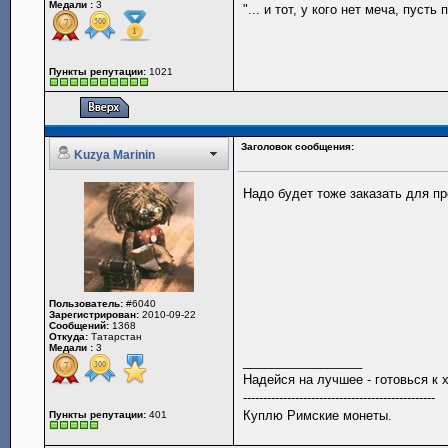
Медали :
3
"... и тот, у кого нет меча, пус
Пункты репутации:
1021
Заголовок сообщения:
Kuzya Marinin
Надо будет тоже заказать для п
Пользователь:
#6040
Зарегистрирован:
2010-09-22
Сообщений:
1368
Откуда:
Татарстан
Медали :
3
_________________
Надейся на лучшее - готовься к
------------------------------------------------
Куплю Римские монеты.
Пункты репутации:
401