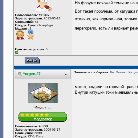
На форуме похожей темы не наш
Вот такая проблема, от катушки
Пользователь:
#11397
Зарегистрирован:
2015-05-13
отлично, как нормальная, только
Сообщений:
73
Откуда:
Санкт-Петербург
перегорело, есть ли вариант ре
Медали :
2
Пункты репутации:
5
Заголовок сообщения:
Re: Пахнет! Катушк
Yurgen-27
может, ходили по горелой траве 
Внутри катушки токи минимальны
Модератор
Пользователь:
#3299
Зарегистрирован:
2009-03-17
Сообщений:
6899
Откуда:
СПб, Охта