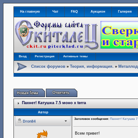
На главную
Чат
FAQ
Аукцион
Галерея
Вход
Регистрация
Активные темы
Список форумов
»
Теория, информация.
»
Металлод
Пахнет! Катушка 7.5 моно x terra
Автор
Заголовок сообщения:
Пахнет! Катушка 7.
Dron84
Всем привет!