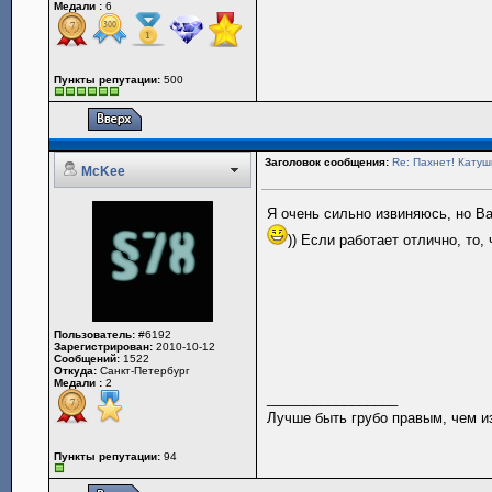
Медали :
6
Пункты репутации:
500
Заголовок сообщения:
Re: Пахнет! Катушк
McKee
Я очень сильно извиняюсь, но Вам
)) Если работает отлично, то,
Пользователь:
#6192
Зарегистрирован:
2010-10-12
Сообщений:
1522
Откуда:
Санкт-Петербург
Медали :
2
_________________
Лучше быть грубо правым, чем 
Пункты репутации:
94