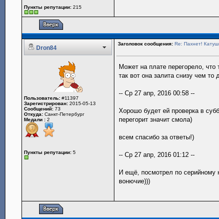
Пункты репутации:
215
Заголовок сообщения:
Re: Пахнет! Катушк
Dron84
Может на плате перегорело, что 
так вот она залита снизу чем то
-- Ср 27 апр, 2016 00:58 --
Пользователь:
#11397
Зарегистрирован:
2015-05-13
Сообщений:
73
Хорошо будет ей проверка в субб
Откуда:
Санкт-Петербург
перегорит значит смола)
Медали :
2
всем спасибо за ответы!)
Пункты репутации:
5
-- Ср 27 апр, 2016 01:12 --
И ещё, посмотрел по серийному н
вонючие)))