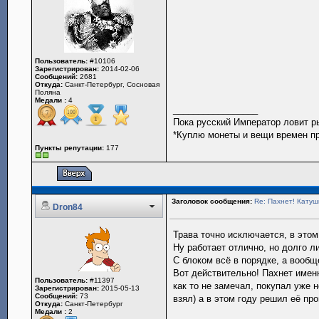
Пользователь:
#10106
Зарегистрирован:
2014-02-06
Сообщений:
2681
Откуда:
Санкт-Петербург, Сосновая
Поляна
Медали :
4
_________________
Пока русский Император ловит р
*Куплю монеты и вещи времен пр
Пункты репутации:
177
Заголовок сообщения:
Re: Пахнет! Катушк
Dron84
Трава точно исключается, в этом
Ну работает отлично, но долго ли
С блоком всё в порядке, а вообще
Вот действительно! Пахнет имен
Пользователь:
#11397
как то не замечал, покупал уже 
Зарегистрирован:
2015-05-13
Сообщений:
73
взял) а в этом году решил её про
Откуда:
Санкт-Петербург
Медали :
2