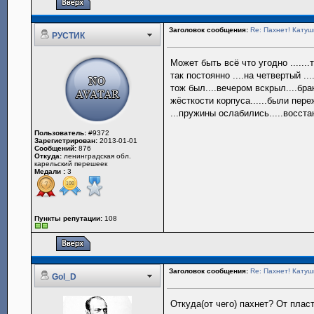
Заголовок сообщения:
Re: Пахнет! Катушк
РУСТИК
Может быть всё что угодно .......т
так постоянно ....на четвертый ....
тож был....вечером вскрыл....бра
жёсткости корпуса......были пере
...пружины ослабились.....восста
Пользователь:
#9372
Зарегистрирован:
2013-01-01
Сообщений:
876
Откуда:
ленинградская обл.
карельский перешеек
Медали :
3
Пункты репутации:
108
Заголовок сообщения:
Re: Пахнет! Катушк
Gol_D
Откуда(от чего) пахнет? От плас