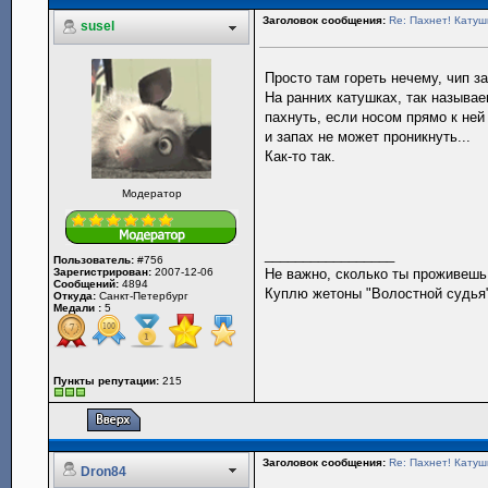
Заголовок сообщения:
Re: Пахнет! Катушк
susel
Просто там гореть нечему, чип з
На ранних катушках, так называе
пахнуть, если носом прямо к ней
и запах не может проникнуть...
Как-то так.
Модератор
_________________
Пользователь:
#756
Зарегистрирован:
2007-12-06
Не важно, сколько ты проживешь.
Сообщений:
4894
Куплю жетоны "Волостной судья",
Откуда:
Санкт-Петербург
Медали :
5
Пункты репутации:
215
Заголовок сообщения:
Re: Пахнет! Катушк
Dron84