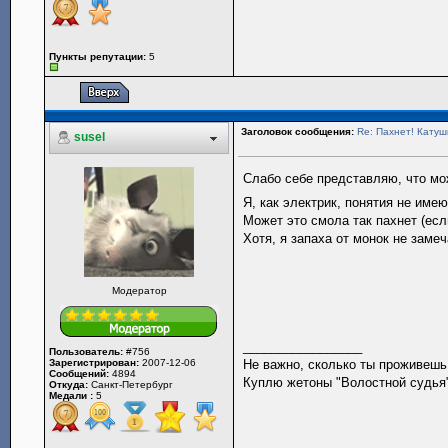
Пункты репутации:
5
Заголовок сообщения:
Re: Пахнет! Катушк
susel
Слабо себе представляю, что мож
Я, как электрик, понятия не имею
Может это смола так пахнет (есл
Хотя, я запаха от монок не замеч
Модератор
_________________
Пользователь:
#756
Зарегистрирован:
2007-12-06
Не важно, сколько ты проживешь.
Сообщений:
4894
Куплю жетоны "Волостной судья",
Откуда:
Санкт-Петербург
Медали :
5