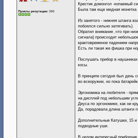
Крестик домонгол -копаемый сиг
Была там еще медная монетка 
Пункты репутации:
390
Из занятого - нижняя штанга вз
побоялся сильно затягивать).
Обратил внимание ,что при низк
сигнала) происходит небольшое
крактовременое падением напря
Есть ли такая же фишка при н
Послушать прибор в наушниках 
косы.
В принципе сегодня был день се
во всеоружии, но пока батарей
Эргономика на любителя - прям
на дисплей под небольшим угло
Деуса по эргономике, как ни кр
Да, порадовала длина штанги п
Дополнительные Катушки, 15 и 0
подводные уши.
В целом интересный приборчик