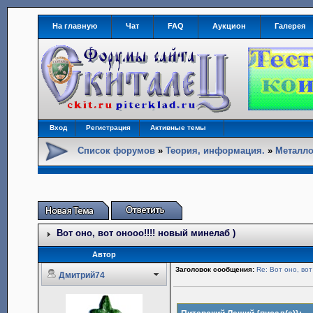
На главную
Чат
FAQ
Аукцион
Галерея
Вход
Регистрация
Активные темы
Список форумов
»
Теория, информация.
»
Металло
Вот оно, вот онооо!!!! новый минелаб )
Автор
Заголовок сообщения:
Re: Вот оно, вот
Дмитрий74