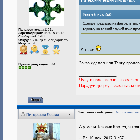
Питерский Леший {писал(а)}:
Геныч {писал(а)}:
Сделал предзаказ на февраль, посм
терочку на всякий случай пока прод
Пользователь:
#11511
Зарегистрирован:
2015-08-12
Сообщений:
1444
Откуда:
СПб, пр-т Солидарности
Медали :
4
Я то же
Заказ сделал или Терку продав
Пункты репутации:
374
_________________
Ямку в поле закопал -ногу скот
Порадуй доярку... закапывай ям
Заголовок сообщения:
Re: Вот оно, вот
Питерский Леший
А у меня Тезорик Кортез, я то
-- Вс 10 дек, 2017 01:57 --