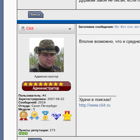
Дуракам закон не писан, если пи
Заголовок сообщения:
Re: Вот оно, вот
Ckit
Вполне возможно, что и средню
Администратор
_________________
Пользователь:
#4
Зарегистрирован:
2007-06-22
Удачи в поисках!
Сообщений:
2919
http://www.ckit.ru
Откуда:
Санкт-Петербург
Медали :
5
Пункты репутации:
273