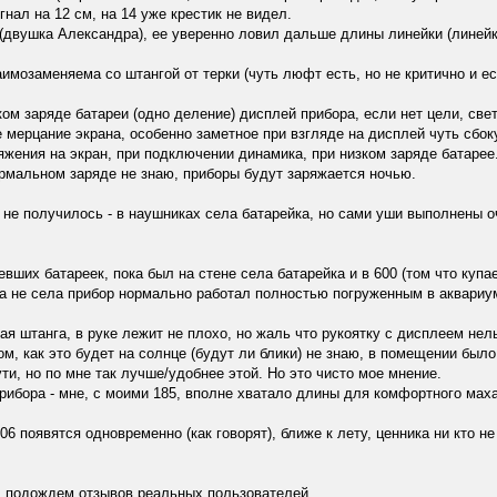
нал на 12 см, на 14 уже крестик не видел.
(двушка Александра), ее уверенно ловил дальше длины линейки (линейк
аимозаменяема со штангой от терки (чуть люфт есть, но не критично и е
ом заряде батареи (одно деление) дисплей прибора, если нет цели, свет
 мерцание экрана, особенно заметное при взгляде на дисплей чуть сбоку
жения на экран, при подключении динамика, при низком заряде батарее
ормальном заряде не знаю, приборы будут заряжается ночью.
не получилось - в наушниках села батарейка, но сами уши выполнены оче
вших батареек, пока был на стене села батарейка и в 600 (том что купа
ка не села прибор нормально работал полностью погруженным в аквариу
ая штанга, в руке лежит не плохо, но жаль что рукоятку с дисплеем нел
м, как это будет на солнце (будут ли блики) не знаю, в помещении был
ути, но по мне так лучше/удобнее этой. Но это чисто мое мнение.
рибора - мне, с моими 185, вполне хватало длины для комфортного мах
6 появятся одновременно (как говорят), ближе к лету, ценника ни кто не 
, подождем отзывов реальных пользователей.