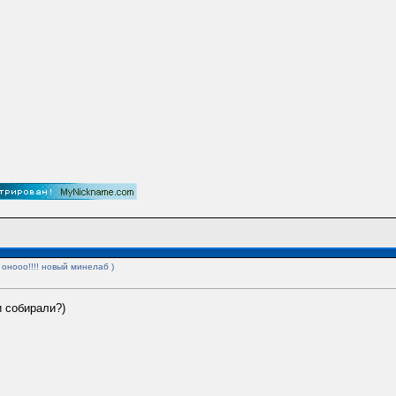
 онооо!!!! новый минелаб )
и собирали?)