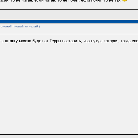
сан, то не читан, если читан, то не понят, если понят, то не так
 онооо!!!! новый минелаб )
ю штангу можно будет от Терры поставить, изогнутую которая, тогда со