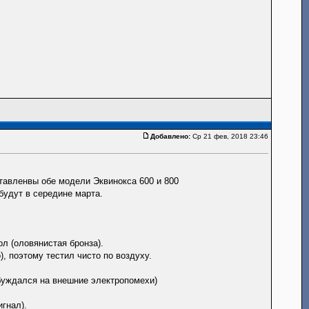
Добавлено:
Ср 21 фев, 2018 23:46
ставленвы обе модели Эквинокса 600 и 800
будут в середине марта.
ол (оловянистая бронза).
), поэтому тестил чисто по воздуху.
збуждался на внешние электропомехи)
гнал).