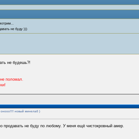
отрим...
авать не буду )))
ать не будешь?!
 не поломал.
ки!
 онооо!!!! новый минелаб )
чно продавать не буду по любому. У меня ещё чистокровный амер.