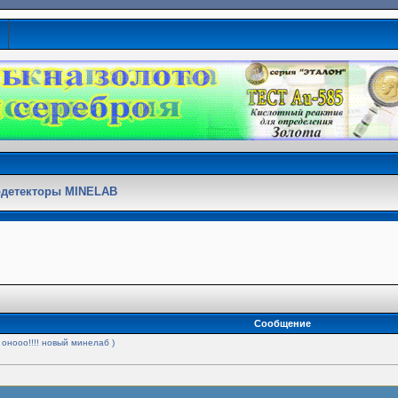
детекторы MINELAB
Сообщение
 онооо!!!! новый минелаб )