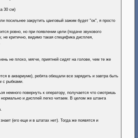
а 30 см)
сли посильнее закрутить цанговый зажим будет "ок", я просто
ится ровно, но при появлении цели (подаче звукового
, не критично, видимо такая специфика дисплея,
.
нь не плохо, мягче, приятней сидят на голове, чем те же
ется в аквариуме), ребята обещали все зарядить и завтра быть
м с рыбками.
ьзя немного повернуть к оператору, получается что смотришь
о нормально и дисплей легко читаем. В целом же штанга
а.
знает (его еще и в штатах нет). Тогда же появятся и