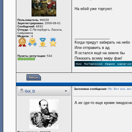
На ебэй уже торгуют.
Пользователь:
#4029
Зарегистрирован:
2009-08-01
Сообщений:
6632
Откуда:
С.Петербургъ, Лахъта,
Савушкина
Медали :
4
_________________
Когда придут забирать на небо
Или отправить в ад
Я остался ещё на земле бы
Пункты репутации:
534
Показать всему миру фак!
Заголовок сообщения:
Re: Вот оно, вот
Gol_D
А их где-то еще кроме пиндосн