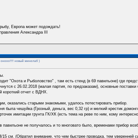
 рыбу, Европа может подождать!
равления Александра III
 онооо!!!! новый минелаб )
ы.
дит "Охота и Рыболовство" , там есть стенд (в 69 павильоне) где пред
утся с 26.02.2018 (малая партия, по предзаказам), основные поставки 
й короткий отчет с ВДНХ.
ции, оказались старыми знакомыми, удалось потестировать прибор.
ня была чешуйка (Грозный, деньга, вес 0,32 гр) и мелкий крестик домонг
точек имитации грунта ГК/ХК (есть тема на реве по ним, кому интересно
е в павильоне не получалось и то многовато было, временами прибор во
/15 см. (Обратил внимание, что чем быстрее проводка, тем уверенней си