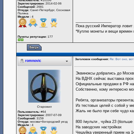
Пользователь:
#10106
Зарегистрирован:
2014-02-06
Сообщений:
2681
Откуда:
Санкт-Петербург, Сосновая
Поляна
Медали :
4
_________________
Пока русский Император ловит
*Куплю монеты и вещи времен п
Пункты репутации:
177
Заголовок сообщения:
Re: Вот оно, вот
romnovic
Эквиноксы добрались до Москв
На ВДНХ сейчас выставка прохо
Официальные продажи в РФ начн
Собственно, кому интересно мо
Ребята, организаторы презента
Из тестовых целей с собой у ме
Старожил
Жаль не было при себе чудо кар
Пользователь:
#64
Зарегистрирован:
2007-07-09
Сообщений:
3159
800 /мульти , чуйка 23 (больш
Откуда:
москва+богородский уезд
Медали :
4
На заводских настройках
Чешуйка уверенный прием на 14