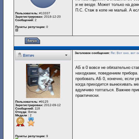
и не везде. Может только на дом
П.С. Стаж в копе не малый. А есл
Пользователь:
#13337
Зарегистрирован:
2018-12-20
Сообщений:
2
Пункты репутации:
0
Заголовок сообщения:
Re: Вот оно, вот о
Вятич
АБ в 0 вовсе не обязательно ста
находками, поведением прибора. 
пробовать АБ 0, конечно, если у
когда приходится вынюхивать ме
вдумчиво топтаться. Важнее прив
практически.
Пользователь:
#9125
Зарегистрирован:
2012-09-12
Сообщений:
118
Откуда:
Вятка
Медали :
2
Пункты репутации:
9