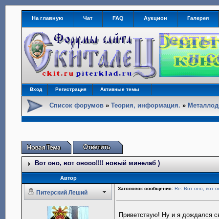
На главную
Чат
FAQ
Аукцион
Галерея
Вход
Регистрация
Активные темы
Список форумов
»
Теория, информация.
»
Металлод
Вот оно, вот онооо!!!! новый минелаб )
Автор
Заголовок сообщения:
Re: Вот оно, вот о
Питерский Леший
Приветствую! Ну и я дождался св