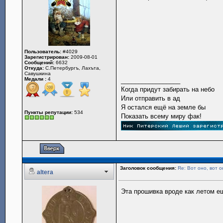
Пользователь:
#4029
Зарегистрирован:
2009-08-01
Сообщений:
6632
Откуда:
С.Петербургъ, Лахъта,
Савушкина
Медали :
4
_________________
Когда придут забирать на небо
Или отправить в ад
Я остался ещё на земле бы
Пункты репутации:
534
Показать всему миру фак!
Заголовок сообщения:
Re: Вот оно, вот о
altera
Эта прошивка вроде как летом е