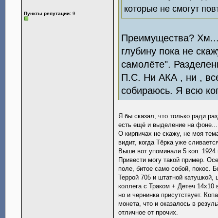
которые не смогут пов
Пункты репутации:
9
Преимущества? Хм...
глубину пока не скаж
самолёте". Разделен
П.С. Ни АКА , ни , в
собираюсь. Я всю ко
Я бы сказал, что только ради ра
есть ещё и выделение на фоне...
О кирпичах не скажу, не моя тем
видит, когда Тёрка уже сливается
Выше вот упоминали 5 коп. 1924 
Привести могу такой пример. Осен
поле, битое само собой, покос. 
Террой 705 и штатной катушкой, 
коллега с Траком + Детеч 14х10 
но и чернинка присутствует. Копал
монета, что и оказалось в резуль
отличное от прочих.