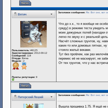
Заголовок сообщения:
Re: Вот оно, вот о
Вятич
Что до х.к., то я вообще не особ
среду) в режиме теста увидеть мн
моих дежурных полей (находки от 
легко по звуку и с реальной цел
Насчёт сложных грунтов, ну, нав
каких-то или домовых пятнах, ну
стояло жильё веками.
Пользователь:
#9125
Зарегистрирован:
2012-09-12
Тут без проблем, как раз мелочё
Сообщений:
118
перемес её не маскирует, не заби
Откуда:
Вятка
Медали :
2
От тех грунтов, что у нас встре
Пункты репутации:
9
Заголовок сообщения:
Re: Вот оно, вот о
Питерский Леший
Вышла прошивка 1.75. Я ещё не 