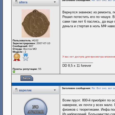
Заголовок сообщения:
Re: Вот оно, вот о
altera
Вернулся эквинокс из ремонта, п
Решил потестить его по чешуе. 
сами там лет 6 паслись, да еще п
деньга и стертая в ноль МФ наве
Пользователь:
#102
Зарегистрирован:
2007-07-10
Сообщений:
887
Откуда:
Восток МО
Медали :
2
У вас нет доступа для просмотра вложен
_________________
DD 8,5 x 11 forever
Пункты репутации:
55
Заголовок сообщения:
Re: Вот оно, вот о
варелик
Всем пруэт. 800-й приобрёл по о
наверное, их почти у всех мало
физиков с теоретиками. Инфа по
Из наблюдений. Большинство сов