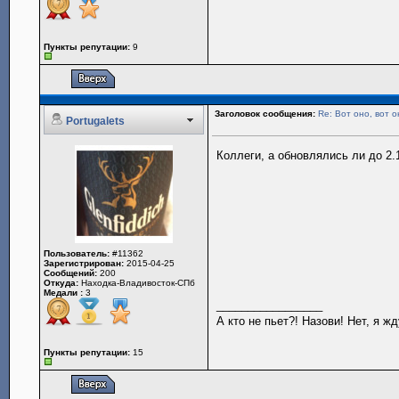
Пункты репутации:
9
Заголовок сообщения:
Re: Вот оно, вот о
Portugalets
Коллеги, а обновлялись ли до 2.1
Пользователь:
#11362
Зарегистрирован:
2015-04-25
Сообщений:
200
Откуда:
Находка-Владивосток-СПб
Медали :
3
_________________
А кто не пьет?! Назови! Нет, я ж
Пункты репутации:
15