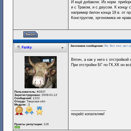
И ещё добавлю. Из норм. приборо
и с Траком, и с деусом. К концу 
например билон конца 19 в. от п
Конструктив, эргономика не нрав
Заголовок сообщения:
Re: Вот оно, вот о
Fanky
Вятич, а как у него с отстройкой
При отстройки БГ по ГК,ХК он вс
Пользователь:
#2837
Зарегистрирован:
2009-01-12
Сообщений:
1222
Откуда:
Тверская обл
Медали :
3
_________________
respekt копателям!
Пункты репутации:
126