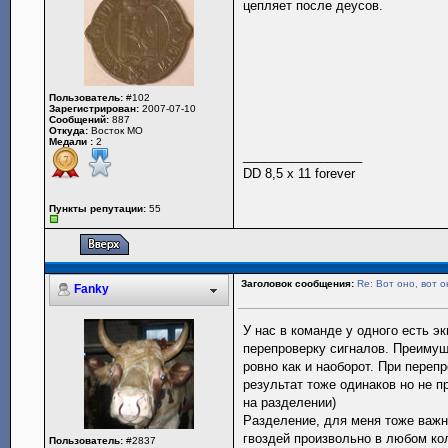
цепляет после деусов.
Пользователь:
#102
Зарегистрирован:
2007-07-10
Сообщений:
887
Откуда:
Восток МО
Медали :
2
_________________
DD 8,5 x 11 forever
Пункты репутации:
55
Заголовок сообщения:
Re: Вот оно, вот о
Fanky
У нас в команде у одного есть э
перепроверку сигналов. Преимуще
ровно как и наоборот. При переп
результат тоже одинаков но не п
на разделении)
Разделение, для меня тоже важны
гвоздей произвольно в любом к
Пользователь:
#2837