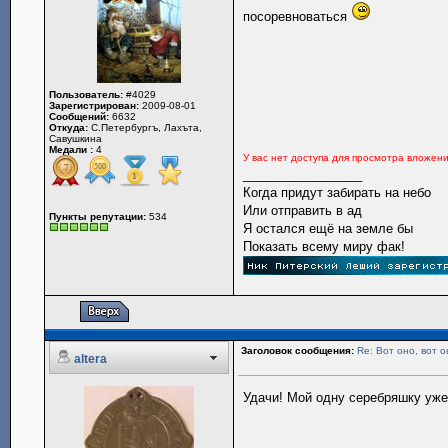
посоревноваться
Пользователь:
#4029
Зарегистрирован:
2009-08-01
Сообщений:
6632
Откуда:
С.Петербургъ, Лахъта,
Савушкина
Медали :
4
У вас нет доступа для просмотра вложен
_________________
Когда придут забирать на небо
Или отправить в ад
Пункты репутации:
534
Я остался ещё на земле бы
Показать всему миру фак!
Заголовок сообщения:
Re: Вот оно, вот о
altera
Удачи! Мой одну серебряшку уж