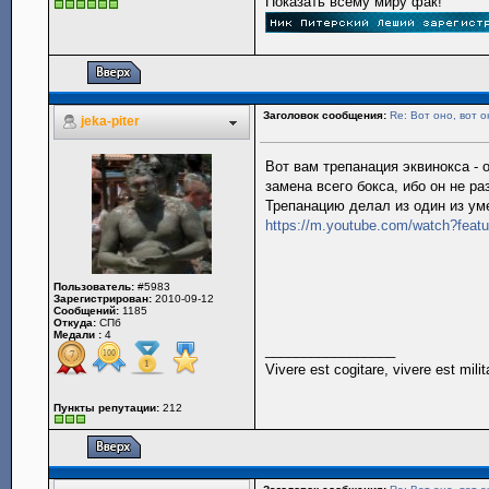
Показать всему миру фак!
Заголовок сообщения:
Re: Вот оно, вот о
jeka-piter
Вот вам трепанация эквинокса - 
замена всего бокса, ибо он не ра
Трепанацию делал из один из ум
https://m.youtube.com/watch?fea
Пользователь:
#5983
Зарегистрирован:
2010-09-12
Сообщений:
1185
Откуда:
СПб
Медали :
4
_________________
Vivere est cogitare, vivere est milit
Пункты репутации:
212