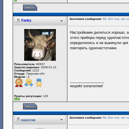
Заголовок сообщения:
Re: Вот оно, вот о
Fanky
Настройками делиться хорошо, а
этого прибора перед одночастотн
определились и не выкинули зря 
повторить одночастотники.
Пользователь:
#2837
Зарегистрирован:
2009-01-12
Сообщений:
1222
Откуда:
Тверская обл
Медали :
3
_________________
respekt копателям!
Пункты репутации:
126
Заголовок сообщения:
Re: Вот оно, вот о
варелик