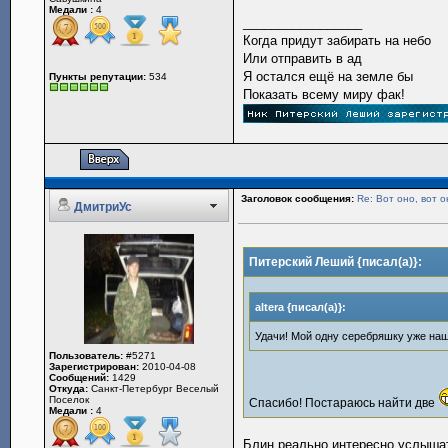
Медали :
4
_________________
Когда придут забирать на небо
Или отправить в ад
Я остался ещё на земле бы
Пункты репутации:
534
Показать всему миру фак!
Заголовок сообщения:
Re: Вот оно, вот о
ДмитриУс
Питерский Леший {писал(а)}:
altera {писал(а)}:
Удачи! Мой одну серебряшку уже на
Пользователь:
#5271
Зарегистрирован:
2010-04-08
Сообщений:
1429
Откуда:
Санкт-Петербург Веселый
Поселок
Спасибо! Постараюсь найти две
Медали :
4
Блин,реально интересно услышат