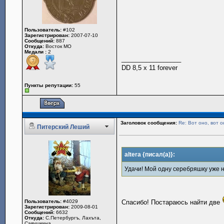
Пользователь:
#102
Зарегистрирован:
2007-07-10
Сообщений:
887
Откуда:
Восток МО
Медали :
2
_________________
DD 8,5 x 11 forever
Пункты репутации:
55
Заголовок сообщения:
Re: Вот оно, вот о
Питерский Леший
altera {писал(а)}:
Удачи! Мой одну серебряшку уже
Пользователь:
#4029
Спасибо! Постараюсь найти две
Зарегистрирован:
2009-08-01
Сообщений:
6632
Откуда:
С.Петербургъ, Лахъта,
Савушкина