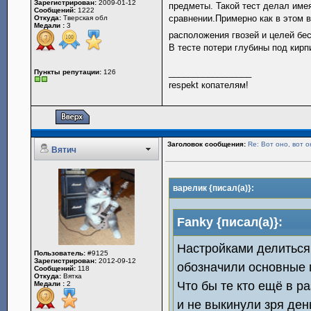
Зарегистрирован:
2009-01-12
предметы. Такой тест делал имея
Сообщений:
1222
сравнении.Примерно как в этом 
Откуда:
Тверская обл
Медали :
3
расположения гвозей и целей бе
В тесте потери глубины под кирп
_________________
Пункты репутации:
126
respekt копателям!
Заголовок сообщения:
Re: Вот оно, вот о
Вятич
варелик {писал(а)}:
Fanky {писал(а)}:
Настройками делиться
Пользователь:
#9125
Зарегистрирован:
2012-09-12
обозначили основные 
Сообщений:
118
Откуда:
Вятка
Что бы те кто ещё в р
Медали :
2
и не выкинули зря ден