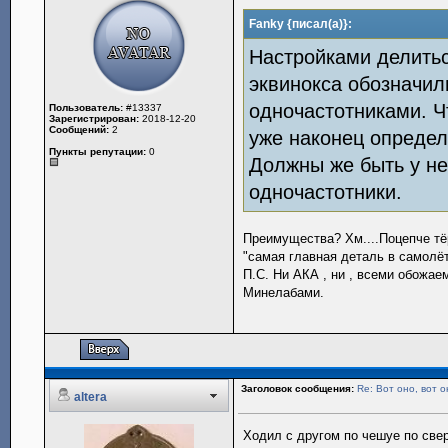
Fanky {писал(а)}:
Настройками делитьс
эквинокса обозначил
одночастотниками. Ч
Пользователь:
#13337
Зарегистрирован:
2018-12-20
Сообщений:
2
уже наконец определ
Пункты репутации:
0
Должны же быть у не
одночастотники.
Преимущества? Хм....Поцепче тёр
"самая главная деталь в самолёт
П.С. Ни АКА , ни , всеми обожае
Минелабами.
Заголовок сообщения:
Re: Вот оно, вот о
altera
Ходил с другом по чешуе по свер