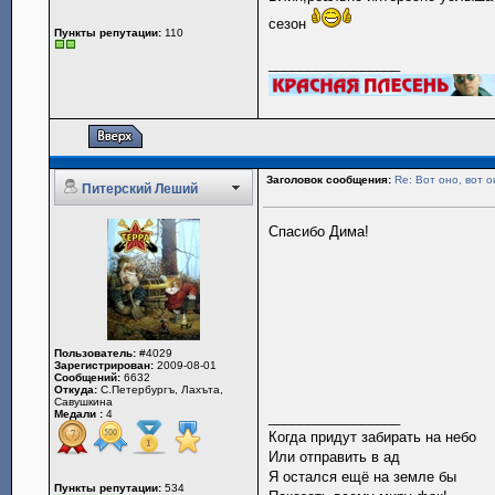
сезон
Пункты репутации:
110
_________________
Заголовок сообщения:
Re: Вот оно, вот о
Питерский Леший
Спасибо Дима!
Пользователь:
#4029
Зарегистрирован:
2009-08-01
Сообщений:
6632
Откуда:
С.Петербургъ, Лахъта,
Савушкина
Медали :
4
_________________
Когда придут забирать на небо
Или отправить в ад
Я остался ещё на земле бы
Пункты репутации:
534