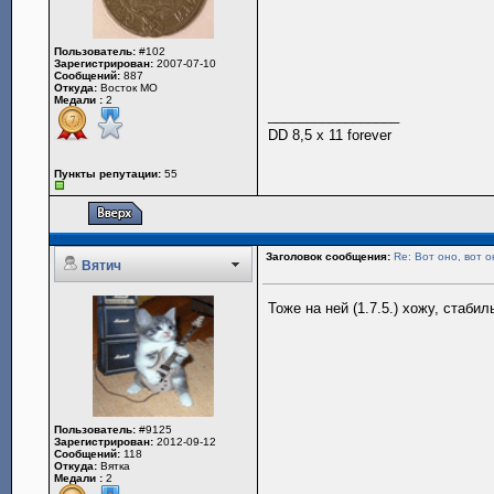
Пользователь:
#102
Зарегистрирован:
2007-07-10
Сообщений:
887
Откуда:
Восток МО
Медали :
2
_________________
DD 8,5 x 11 forever
Пункты репутации:
55
Заголовок сообщения:
Re: Вот оно, вот о
Вятич
Тоже на ней (1.7.5.) хожу, стаб
Пользователь:
#9125
Зарегистрирован:
2012-09-12
Сообщений:
118
Откуда:
Вятка
Медали :
2