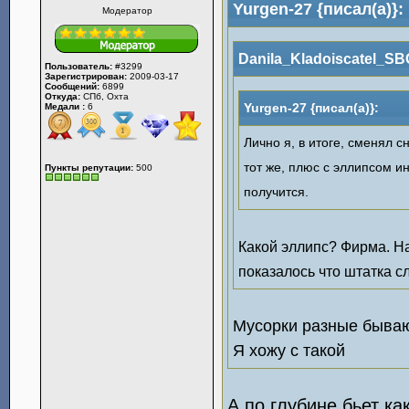
Yurgen-27 {писал(а)}:
Модератор
Danila_Kladoiscatel_SBG
Пользователь:
#3299
Зарегистрирован:
2009-03-17
Сообщений:
6899
Откуда:
СПб, Охта
Yurgen-27 {писал(а)}:
Медали :
6
Лично я, в итоге, сменял с
тот же, плюс с эллипсом и
Пункты репутации:
500
получится.
Какой эллипс? Фирма. На
показалось что штатка с
Мусорки разные бываю
Я хожу с такой
А по глубине бьет к