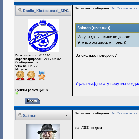
Заголовок сообщения:
Re: Снайперка на 
Danila_Kladoiscatel_SBG
Saimon {писал(а)}:
Могу отдать эллипс не дорого.
Это все осталось от Терки))
За сколько недорого?
Пользователь:
#12270
Зарегистрирован:
2017-06-02
Сообщений:
89
Откуда:
Питер
Медали :
3
_________________
Удача-миф,но эту веру мы созда
Пункты репутации:
6
Заголовок сообщения:
Re: Снайперка на 
Saimon
за 7000 отдам