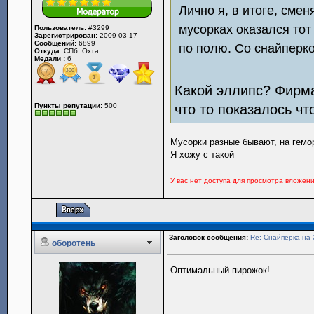
Лично я, в итоге, смен
мусорках оказался тот
Пользователь:
#3299
Зарегистрирован:
2009-03-17
Сообщений:
6899
по полю. Со снайперко
Откуда:
СПб, Охта
Медали :
6
Какой эллипс? Фирма
Пункты репутации:
500
что то показалось чт
Мусорки разные бывают, на гемо
Я хожу с такой
У вас нет доступа для просмотра вложен
Заголовок сообщения:
Re: Снайперка на 
оборотень
Оптимальный пирожок!