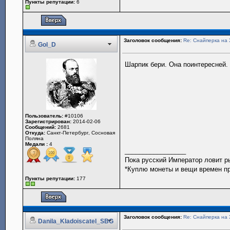
Пункты репутации:
6
Заголовок сообщения:
Re: Снайперка на 
Gol_D
Шарпик бери. Она поинтересней.
Пользователь:
#10106
Зарегистрирован:
2014-02-06
Сообщений:
2681
Откуда:
Санкт-Петербург, Сосновая
Поляна
Медали :
4
_________________
Пока русский Император ловит р
*Куплю монеты и вещи времен пр
Пункты репутации:
177
Заголовок сообщения:
Re: Снайперка на 
Danila_Kladoiscatel_SBG