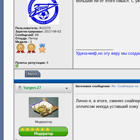
большой ли от этого смысл. С у
Пользователь:
#12270
Зарегистрирован:
2017-06-02
Сообщений:
89
Откуда:
Питер
Медали :
3
_________________
Удача-миф,но эту веру мы созда
Пункты репутации:
6
Заголовок сообщения:
Re: Снайперка на 
Yurgen-27
Лично я, в итоге, сменял снайпе
эллипсом иногда уставший хожу и
Модератор