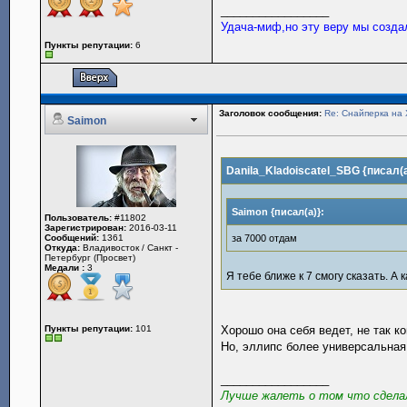
_________________
Удача-миф,но эту веру мы созда
Пункты репутации:
6
Заголовок сообщения:
Re: Снайперка на 
Saimon
Danila_Kladoiscatel_SBG {писал(а
Saimon {писал(а)}:
Пользователь:
#11802
Зарегистрирован:
2016-03-11
Сообщений:
1361
за 7000 отдам
Откуда:
Владивосток / Санкт -
Петербург (Просвет)
Медали :
3
Я тебе ближе к 7 смогу сказать. А 
Пункты репутации:
101
Хорошо она себя ведет, не так к
Но, эллипс более универсальная
_________________
Лучше жалеть о том что сделал