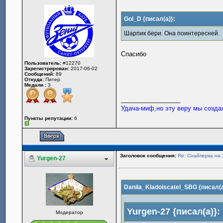
Gol_D {писал(а)}:
Шарпик бери. Она поинтересней.
Спасибо
Пользователь:
#12270
Зарегистрирован:
2017-06-02
Сообщений:
89
Откуда:
Питер
Медали :
3
_________________
Удача-миф,но эту веру мы созда
Пункты репутации:
6
Заголовок сообщения:
Re: Снайперка на 
Yurgen-27
Danila_Kladoiscatel_SBG {писал(а
Yurgen-27 {писал(а)}:
Модератор