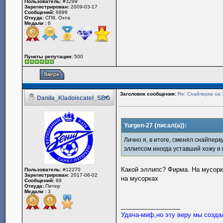
Пользователь:
#3299
Зарегистрирован:
2009-03-17
Сообщений:
6899
Откуда:
СПб, Охта
Медали :
6
Пункты репутации:
500
Заголовок сообщения:
Re: Снайперка на 
Danila_Kladoiscatel_SBG
Yurgen-27 {писал(а)}:
Лично я, в итоге, сменял снайперк
эллипсом иногда уставший хожу и 
Какой эллипс? Фирма. На мусорк
Пользователь:
#12270
Зарегистрирован:
2017-06-02
на мусорках
Сообщений:
89
Откуда:
Питер
Медали :
3
_________________
Удача-миф,но эту веру мы созда