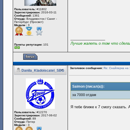
Пользователь:
#11802
Зарегистрирован:
2016-03-11
Сообщений:
1361
Откуда:
Владивосток / Санкт -
Петербург (Просвет)
Медали :
3
_________________
Лучше жалеть о том что сделал
Пункты репутации:
101
Заголовок сообщения:
Re: Снайперка на 
Danila_Kladoiscatel_SBG
Saimon {писал(а)}:
за 7000 отдам
Я тебе ближе к 7 смогу сказать. 
Пользователь:
#12270
Зарегистрирован:
2017-06-02
Сообщений:
89
Откуда:
Питер
Медали :
3