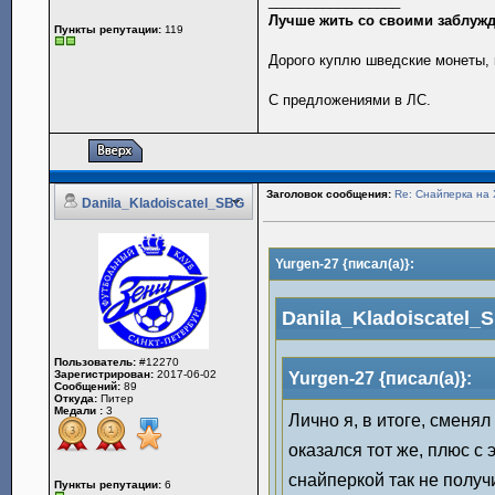
_________________
Лучше жить со своими заблужд
Пункты репутации:
119
Дорого куплю шведские монеты, 
С предложениями в ЛС.
Заголовок сообщения:
Re: Снайперка на 
Danila_Kladoiscatel_SBG
Yurgen-27 {писал(а)}:
Danila_Kladoiscatel_S
Пользователь:
#12270
Зарегистрирован:
2017-06-02
Yurgen-27 {писал(а)}:
Сообщений:
89
Откуда:
Питер
Медали :
3
Лично я, в итоге, сменял
оказался тот же, плюс с
снайперкой так не получ
Пункты репутации:
6