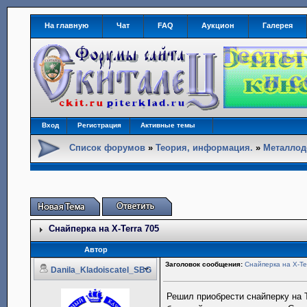
На главную
Чат
FAQ
Аукцион
Галерея
Вход
Регистрация
Активные темы
Список форумов
»
Теория, информация.
»
Металлод
Снайперка на X-Terra 705
Автор
Заголовок сообщения:
Снайперка на X-Te
Danila_Kladoiscatel_SBG
Решил приобрести снайперку на 