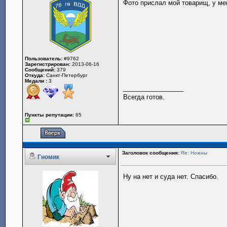
Фото прислал мой товарищ, у мен
Пользователь:
#9762
Зарегистрирован:
2013-06-16
Сообщений:
379
Откуда:
Санкт-Петербург
Медали :
3
_________________
Всегда готов.
Пункты репутации:
65
Заголовок сообщения:
Re: Ножны
Гномик
Ну на нет и суда нет. Спасибо.