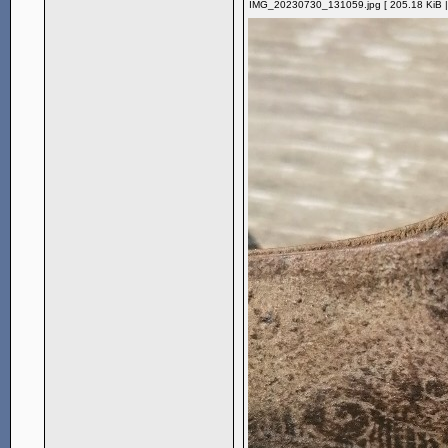
IMG_20230730_131059.jpg [ 205.18 KiB |