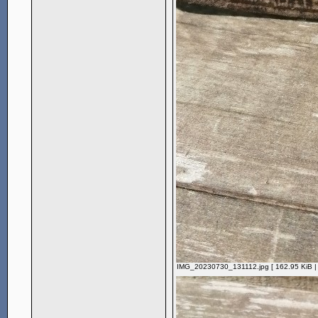
IMG_20230730_131112.jpg [ 162.95 KiB |