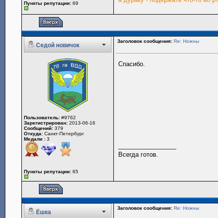
Пункты репутации:
69
Заголовок сообщения:
Re: Ножны
Седой новичок
Спасибо.
Пользователь:
#9762
Зарегистрирован:
2013-06-16
Сообщений:
379
Откуда:
Санкт-Петербург
Медали :
3
_________________
Всегда готов.
Пункты репутации:
65
Заголовок сообщения:
Re: Ножны
Ёшка