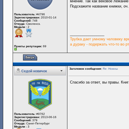
мнение. Так как вековое лежани
Подскажите название книжки, оч
Пользователь:
#4796
Зарегистрирован:
2010-01-14
Сообщений:
748
Откуда:
Смоленск.
Медали :
2
_________________
Трубка дает умному человеку вр
а дураку - подержать что-то во рт
Пункты репутации:
69
Заголовок сообщения:
Re: Ножны
Седой новичок
Спасибо за ответ, вы правы. Кни
Пользователь:
#9762
Зарегистрирован:
2013-06-16
Сообщений:
379
Откуда:
Санкт-Петербург
Медали :
3