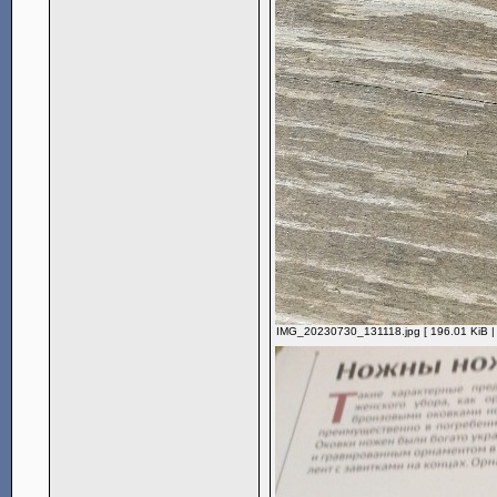
IMG_20230730_131118.jpg [ 196.01 KiB |