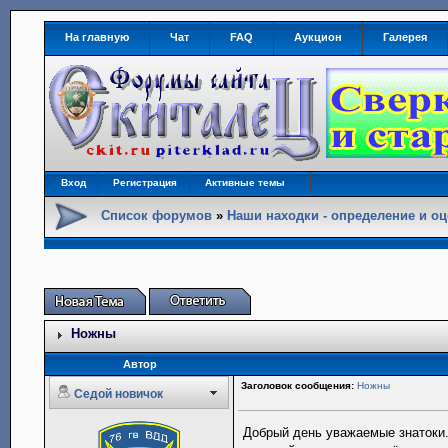
На главную
Чат
FAQ
Аукцион
Галерея
Вход
Регистрация
Активные темы
Список форумов
»
Наши находки - определение и оц
Ножны
Автор
Заголовок сообщения:
Ножны
Седой новичок
Добрый день уважаемые знатоки.