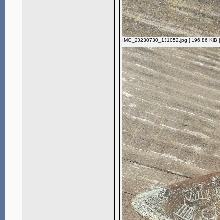
IMG_20230730_131052.jpg [ 196.86 KiB |