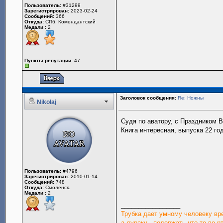
Пользователь:
#31299
Зарегистрирован:
2023-02-24
Сообщений:
366
Откуда:
СПб, Комендантский
Медали :
2
Пункты репутации:
47
Заголовок сообщения:
Re: Ножны
Nikolaj
Судя по аватору, с Праздником 
Книга интересная, выпуска 22 го
Пользователь:
#4796
Зарегистрирован:
2010-01-14
Сообщений:
748
Откуда:
Смоленск.
Медали :
2
_________________
Трубка дает умному человеку вр
а дураку - подержать что-то во рт