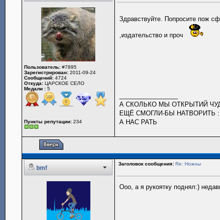
Здравствуйте. Попросите пож сф
,издательство и проч
Пользователь:
#7895
Зарегистрирован:
2011-09-24
Сообщений:
4724
Откуда:
ЦАРСКОЕ СЕЛО
Медали :
5
_________________
А СКОЛЬКО МЫ ОТКРЫТИЙ Ч
ЕЩЁ СМОГЛИ-БЫ НАТВОРИТЬ :
А НАС РАТЬ
Пункты репутации:
234
Заголовок сообщения:
Re: Ножны
bmf
Ооо, а я рукоятку поднял:) неда