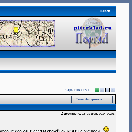
Поиск
Страница
1
из
4
1
2
3
4
•
Тема Настройки
Добавлено:
Ср 05 июн, 2024 20:01
ояла не слабая, и слепни спокойной жизни не обещали.