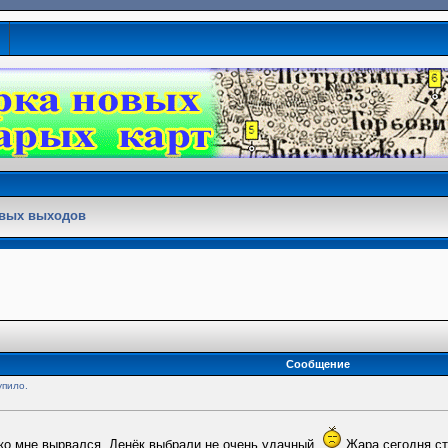
овых выходов
Сообщение
упило.
ко мне вырвался. Денёк выбрали не очень удачный.
Жара сегодня ст