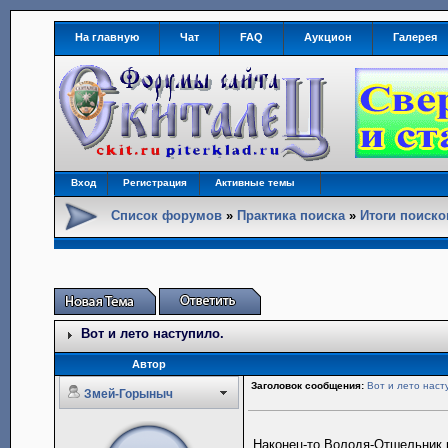
На главную
Чат
FAQ
Аукцион
Галерея
Вход
Регистрация
Активные темы
Список форумов
»
Практика поиска
»
Итоги поиск
Вот и лето наступило.
Автор
Заголовок сообщения:
Вот и лето наст
Змей-Горыныч
Наконец-то Володя-Отшельник 