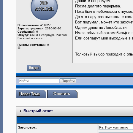
Давайте попробуем...
После долгого перерыва.
Пока был в небольшом отпуске,с
До это пару раз выезжал с колл
Вот подумал, может кто захочет
Пользователь:
#11827
Одним днем по Лен.области.
Зарегистрирован:
2016-03-30
Сообщений:
6
Имею обычный автомобиль(не в
Откуда:
Санкт-Петербург. Ржевка/
Ели совпадут мои выходные в в
Веселый поселок
Пункты репутации:
0
_________________
Толковый выбор приходит с опы
Быстрый ответ
Заголовок: