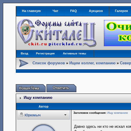
На главную
Чат
FAQ
Аукцион
Галерея
Вход
Регистрация
Активные темы
Список форумов
»
Ищем коллег, компанию
»
Север
Ищу компанию
Автор
Заголовок сообщения:
Ищу компанию
Юрюмыч
Давно здесь ни кто не искал к