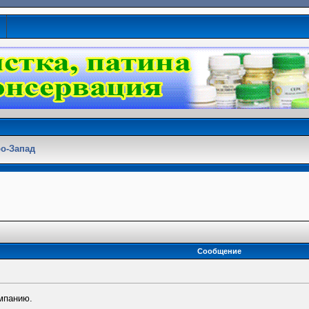
о-Запад
Сообщение
омпанию.