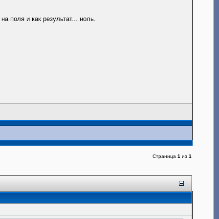
а поля и как результат... ноль.
Страница
1
из
1