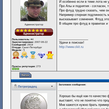
И особенно если в теме лота не 
Про Апы и поднятия - согласен, т
Про флуд трудно сказать, чем он
Например спорная подлинность м
высказывает сомнения. Флуд это
В общем про флуд в правилах и 
Администратор
_________________
Пользователь:
#4
Зарегистрирован:
2007-06-22
Удачи в поисках!
Сообщений:
2919
http://www.ckit.ru
Откуда:
Санкт-Петербург
Медали :
5
Пункты репутации:
273
Заголовок сообщения:
Петроградец
Хорошо бы ещё как-то качество ф
выставят, что не понятно что про
Мне кажется нужно брать приме