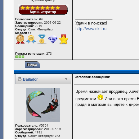
Администратор
_________________
Пользователь:
#4
Зарегистрирован:
2007-06-22
Удачи в поисках!
Сообщений:
2919
http://www.ckit.ru
Откуда:
Санкт-Петербург
Медали :
5
Пункты репутации:
273
Заголовок сообщения:
Bailador
Время назначает продавец. Хочет
предметом.
Или в это время Е
придя в магазин вы идете к дире
Пользователь:
#5704
Зарегистрирован:
2010-07-19
Сообщений:
4791
Откуда:
Санкт-Петербург, ЛО