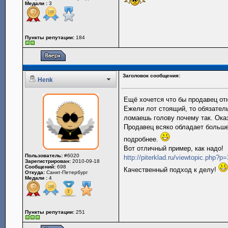
Медали :
3
Пункты репутации:
184
Заголовок сообщения:
Henk
Ещё хочется что бы продавец от
Ежели лот стоящий, то обязательн
ломаешь голову почему так. Ока
Продавец всяко обладает больше
подробнее.
Вот отличный пример, как надо!
Пользователь:
#6020
http://piterklad.ru/viewtopic.php?
Зарегистрирован:
2010-09-18
Сообщений:
698
Качественный подход к делу!
Откуда:
Санкт-Петербург
Медали :
4
Пункты репутации:
251