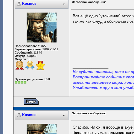
Заголовок сообщения:
Kosmos
Вот ещё одно "уточнение" этого
так же как флуд и обсирание лот
Пользователь:
#2827
Зарегистрирован:
2009-01-11
Сообщений:
11349
Откуда:
Сарай
Медали :
3
_________________
Не судите человека, пока не п
Воспринимайте события спок
Пункты репутации:
358
аспекты внешнего мира, кот
Улыбнитесь миру и мир улыб
Заголовок сообщения:
Kosmos
Спасибо, Илюх, я вообще в акуе,
фиолетово, думаю администрация