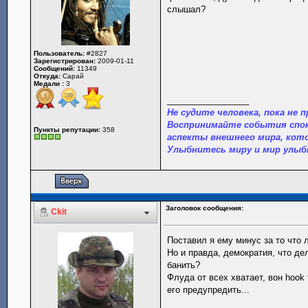
слышал?
Пользователь:
#2827
Зарегистрирован:
2009-01-11
Сообщений:
11349
Откуда:
Сарай
Медали :
3
_________________
Не судите человека, пока не п
Воспринимайте события спок
Пункты репутации:
358
аспекты внешнего мира, кот
Улыбнитесь миру и мир улыб
Заголовок сообщения:
Ckit
Поставил я ему минус за то что 
Но и правда, демократия, что де
банить?
Флуда от всех хватает, вон hook
его предупредить...