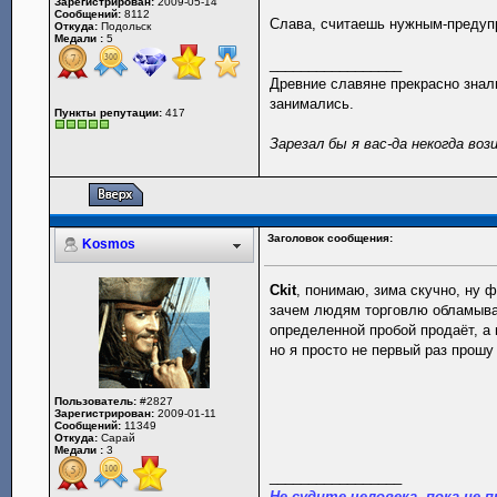
Зарегистрирован:
2009-05-14
Сообщений:
8112
Слава, считаешь нужным-предупр
Откуда:
Подольск
Медали :
5
_________________
Древние славяне прекрасно знали
занимались.
Пункты репутации:
417
Зарезал бы я вас-да некогда воз
Заголовок сообщения:
Kosmos
Ckit
, понимаю, зима скучно, ну ф
зачем людям торговлю обламыват
определенной пробой продаёт, а
но я просто не первый раз прошу
Пользователь:
#2827
Зарегистрирован:
2009-01-11
Сообщений:
11349
Откуда:
Сарай
Медали :
3
_________________
Не судите человека, пока не п