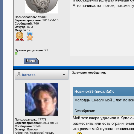
и обсуждений (флуда) меньше бу
А то начинается потом, покажи гу
Пользователь:
#5300
Зарегистрирован:
2010-04-13
Сообщений:
766
Откуда:
Ю-З
Медали :
2
Пункты репутации:
91
Заголовок сообщения:
karrass
Новичок89 {писал(а)}:
Молодцы Снесли мой 1 лот, по вс
Безобразие
Мой тож вчера удалили в Куплю
Пользователь:
#7778
Зарегистрирован:
2011-08-28
разместить,или есть ограничения
Сообщений:
2146
что,разме мой журнал невписывае
Откуда:
Вятская
губерния,Глазовский уездъ