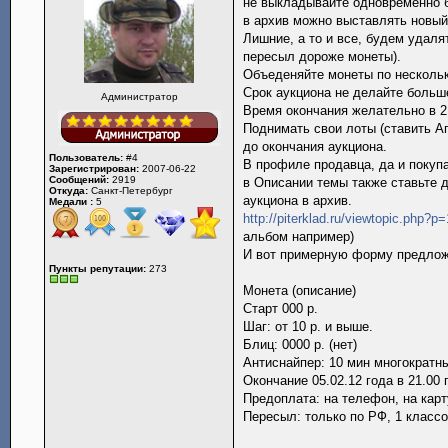
не выкладывайте одновременно б
в архив можно выставлять новый
Лишние, а то и все, будем удал
пересыл дороже монеты).
Объеденяйте монеты по нескольк
Срок аукциона не делайте больше 
Администратор
Время окончания желательно в 2
Поднимать свои лоты (ставить Ап
до окончания аукциона.
Пользователь:
#4
В профиле продавца, да и покупа
Зарегистрирован:
2007-06-22
Сообщений:
2919
в Описании темы также ставьте 
Откуда:
Санкт-Петербург
аукциона в архив.
Медали :
5
http://piterklad.ru/viewtopic.php?p
альбом например)
И вот примерную форму предложу
Пункты репутации:
273
Монета (описание)
Старт 000 р.
Шаг: от 10 р. и выше.
Блиц: 0000 р. (нет)
Антиснайпер: 10 мин многократн
Окончание 05.02.12 года в 21.00 
Предоплата: на телефон, на карт
Пересыл: только по РФ, 1 классо