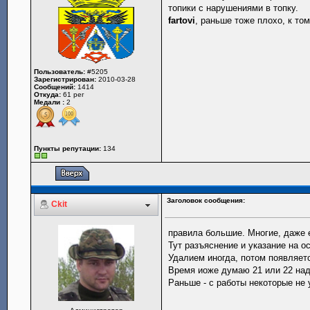
топики с нарушениями в топку.
fartovi
, раньше тоже плохо, к том
Пользователь:
#5205
Зарегистрирован:
2010-03-28
Сообщений:
1414
Откуда:
61 рег
Медали :
2
Пункты репутации:
134
Заголовок сообщения:
Ckit
правила большие. Многие, даже е
Тут разъяснение и указание на о
Удалием иногда, потом появляетс
Время иоже думаю 21 или 22 над
Раньше - с работы некоторые не у