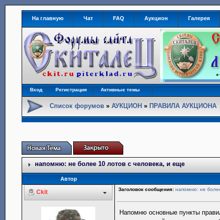
На главную
Чат
FAQ
Аукцион
Галерея
Вход
Регистрация
Активные темы
Список форумов
»
АУКЦИОН
»
ПРАВИЛА АУКЦИОНА
напомню: не более 10 лотов с человека, и еще
Автор
Заголовок сообщения:
напомню: не более
Ckit
Напомню основные пункты прави