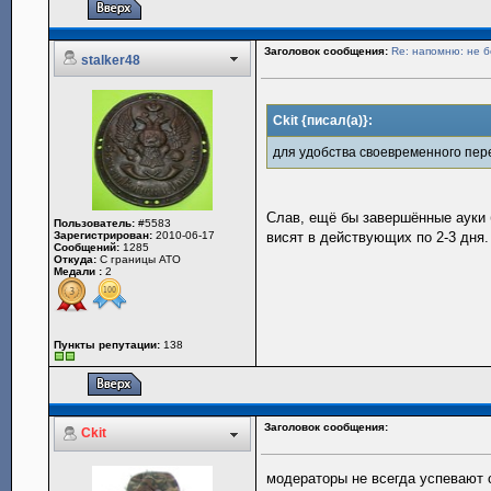
Заголовок сообщения:
Re: напомню: не б
stalker48
Ckit {писал(а)}:
для удобства своевременного пере
Слав, ещё бы завершённые ауки 
Пользователь:
#5583
Зарегистрирован:
2010-06-17
висят в действующих по 2-3 дня.
Сообщений:
1285
Откуда:
С границы АТО
Медали :
2
Пункты репутации:
138
Заголовок сообщения:
Ckit
модераторы не всегда успевают 