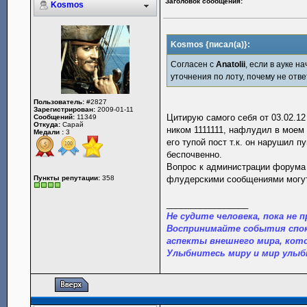
Заголовок сообщения:
Kosmos
Kosmos {писал(а)}:
Согласен с
Anatolii
, если в ауке 
уточнения по лоту, почему не отве
Пользователь:
#2827
Зарегистрирован:
2009-01-11
Цитирую самого себя от 03.02.12
Сообщений:
11349
Откуда:
Сарай
ником 1111111, нафлудил в моем
Медали :
3
его тупой пост т.к. он нарушил п
беспочвенно.
Вопрос к администрации форума 
Пункты репутации:
358
флудерскими сообщениями могу
_________________
Не судите человека, пока не п
Воспринимайте события спок
аспекты внешнего мира, кот
Улыбнитесь миру и мир улыб