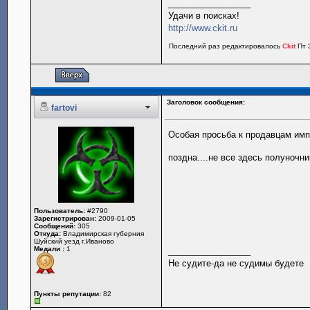
_________________
Удачи в поисках!
http://www.ckit.ru
Последний раз редактировалось
Ckit
Пт 3
Заголовок сообщения:
fartovi
Особая просьба к продавцам импе
поздна....не все здесь полуночн
Пользователь:
#2790
Зарегистрирован:
2009-01-05
Сообщений:
305
Откуда:
Владимирская губерния
Шуйский уезд г.Иваново
Медали :
1
_________________
Не судите-да не судимы будете
Пункты репутации:
82