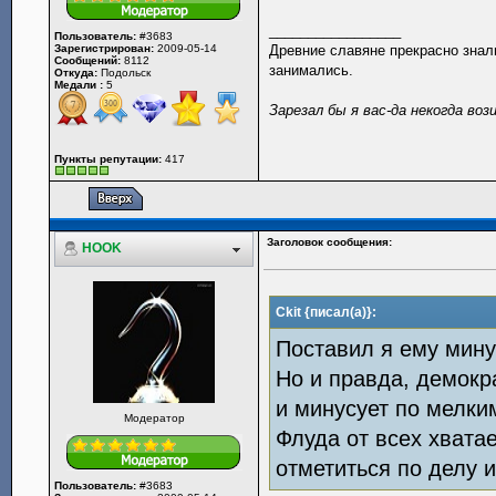
_________________
Пользователь:
#3683
Зарегистрирован:
2009-05-14
Древние славяне прекрасно знали
Сообщений:
8112
занимались.
Откуда:
Подольск
Медали :
5
Зарезал бы я вас-да некогда воз
Пункты репутации:
417
Заголовок сообщения:
HOOK
Ckit {писал(а)}:
Поставил я ему минус
Но и правда, демокра
и минусует по мелки
Модератор
Флуда от всех хватае
отметиться по делу и
Пользователь:
#3683