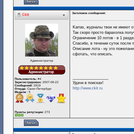
Заголовок сообщения:
Ckit
Karras, журналы твои не имеют 
Так скоро просто барахолка полу
Ограничение 10 лотов - в 1 разде
Спасибо, в течении суток после 
Описание лота - ну это пожелани
сфотать, что описать.
Администратор
_________________
Пользователь:
#4
Зарегистрирован:
2007-06-22
Удачи в поисках!
Сообщений:
2919
http://www.ckit.ru
Откуда:
Санкт-Петербург
Медали :
5
Пункты репутации:
273