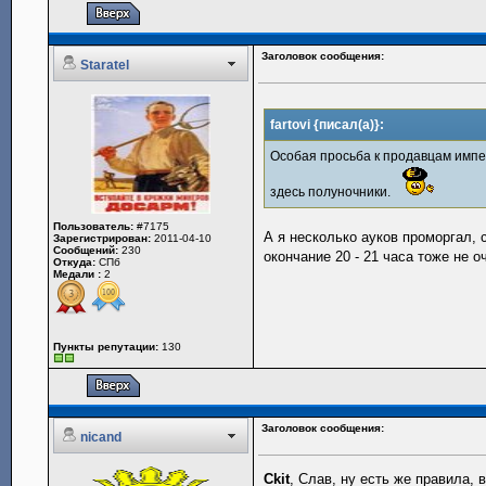
Заголовок сообщения:
Staratel
fartovi {писал(а)}:
Особая просьба к продавцам импер
здесь полуночники.
Пользователь:
#7175
А я несколько ауков проморгал, 
Зарегистрирован:
2011-04-10
Сообщений:
230
окончание 20 - 21 часа тоже не о
Откуда:
СПб
Медали :
2
Пункты репутации:
130
Заголовок сообщения:
nicand
Ckit
, Слав, ну есть же правила, 