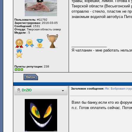
травы, корешки, лимон. Готова к
Тверской области (Весьегонский 
отправлю - стекло, пластик не п
знакомым водилой автобуса Пите
Пользователь:
#11792
Зарегистрирован:
2016-03-05
Сообщений:
1531
Откуда:
Тверская область север
Медали :
5
_________________
Я чатланин - мне работать нельз
Пункты репутации:
238
Заголовок сообщения:
Re: Бобровая стру
DrZlO
Взял бы банку,если кто из форумч
п.с. Готов оплатить сейчас. Пото