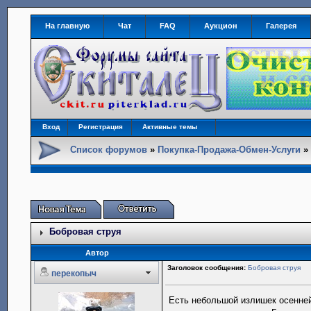
На главную
Чат
FAQ
Аукцион
Галерея
Вход
Регистрация
Активные темы
Список форумов
»
Покупка-Продажа-Обмен-Услуги
Бобровая струя
Автор
Заголовок сообщения:
Бобровая струя
перекопыч
Есть небольшой излишек осенней 