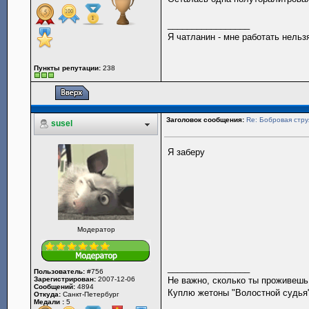
_________________
Я чатланин - мне работать нельз
Пункты репутации:
238
Заголовок сообщения:
Re: Бобровая стру
susel
Я заберу
Модератор
_________________
Пользователь:
#756
Зарегистрирован:
2007-12-06
Не важно, сколько ты проживешь.
Сообщений:
4894
Куплю жетоны "Волостной судья",
Откуда:
Санкт-Петербург
Медали :
5