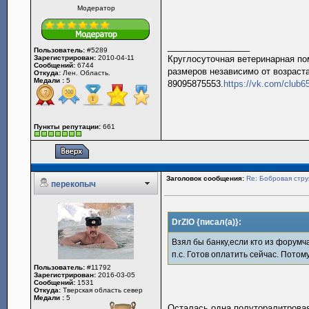
Модератор
_________________
Пользователь:
#5289
Зарегистрирован:
2010-04-11
Круглосуточная ветеринарная пом
Сообщений:
6744
размеров независимо от возраста
Откуда:
Лен. Область.
Медали :
5
89095875553.
https://vk.com/club
Пункты репутации:
661
Заголовок сообщения:
Re: Бобровая стру
перекопыч
DrZlO {писал(а)}:
Взял бы банку,если кто из форумча
п.с. Готов оплатить сейчас. Потому
Пользователь:
#11792
Зарегистрирован:
2016-03-05
Сообщений:
1531
Откуда:
Тверская область север
Медали :
5
Осталась одна полуторалитровая