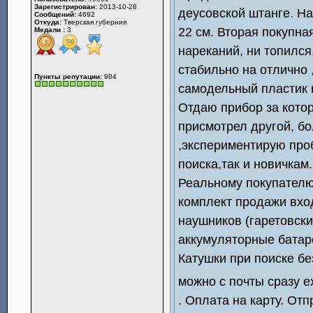
Зарегистрирован:
2013-10-28
деусовской штанге. Н
Сообщений:
4692
Откуда:
Тверская губерния
22 см. Вторая покупна
Медали :
3
нареканий, ни топился
стабильно на отлично 
Пункты репутации:
984
самодельный пластик 
Отдаю прибор за котор
присмотрел другой, бо
,экспериментирую про
поиска,так и новичкам
Реальному покупателю
комплект продажи вхо
наушников (гаретовски
аккумуляторные батареи
Катушки при поиске б
можно с почты сразу е
. Оплата на карту. От