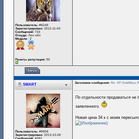
Пользователь:
#9246
Зарегистрирован:
2012-11-04
Сообщений:
733
Откуда:
Лен обл
Медали :
2
Пункты репутации:
50
Заголовок сообщения:
Re: XP GoldMaxx
SMART
По отдельности продаваться не б
заявленного.
Новая цена 34 к с моим пересыло
Пользователь:
#9956
Зарегистрирован:
2013-10-28
Сообщений:
4692