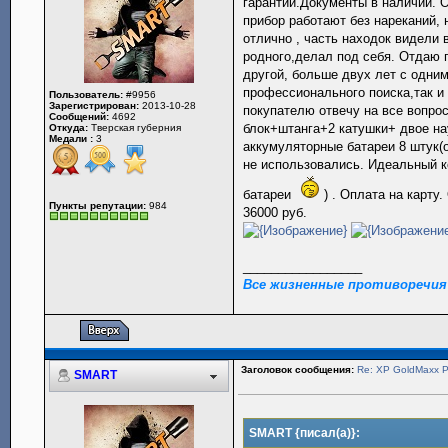
гарантии.Документы в наличии. 
прибор работают без нареканий, 
отлично , часть находок видели
родного,делал под себя. Отдаю 
другой, больше двух лет с одни
профессионального поиска,так и
Пользователь:
#9956
Зарегистрирован:
2013-10-28
покупателю отвечу на все вопро
Сообщений:
4692
блок+штанга+2 катушки+ двое на
Откуда:
Тверская губерния
Медали :
3
аккумуляторные батареи 8 штук(об
не использовались. Идеальный к
батареи
) . Оплата на карту
Пункты репутации:
984
36000 руб.
_________________
Все жизненные противоречия
Заголовок сообщения:
Re: XP GoldMaxx
SMART
SMART {писал(а)}: