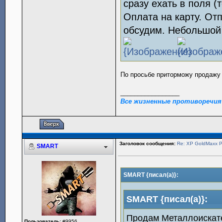
сразу ехать в поля 
Оплата на карту. От
обсудим. Небольшой 
По просьбе приторможу продажу д
_________________
Все жизненные противоречия
Заголовок сообщения:
Re: XP GoldMaxx
SMART
SMART {писал(а)}:
SMART {писал(а)}:
Продам Металлоискат
Пользователь:
#9956