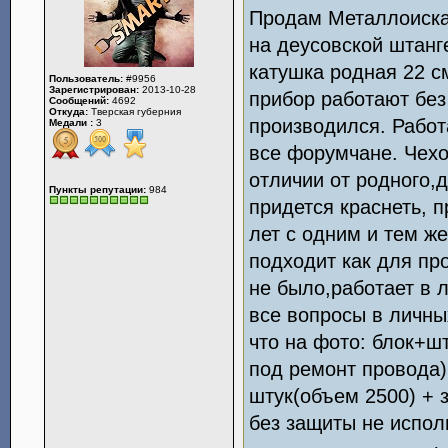
Продам Металлоиск
на деусовской штанг
катушка родная 22 с
Пользователь:
#9956
Зарегистрирован:
2013-10-28
прибор работают без
Сообщений:
4692
Откуда:
Тверская губерния
производился. Работ
Медали :
3
все форумчане. Чехо
отличии от родного,
Пункты репутации:
984
придется краснеть, 
лет с одним и тем ж
подходит как для пр
не было,работает в 
все вопросы в личны
что на фото: блок+ш
под ремонт провода)
штук(объем 2500) + з
без защиты не испол