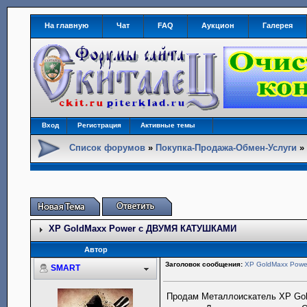
На главную
Чат
FAQ
Аукцион
Галерея
Вход
Регистрация
Активные темы
Список форумов
»
Покупка-Продажа-Обмен-Услуги
XP GoldMaxx Power с ДВУМЯ КАТУШКАМИ
Автор
Заголовок сообщения:
XP GoldMaxx Pow
SMART
Продам Металлоискатель XP Go