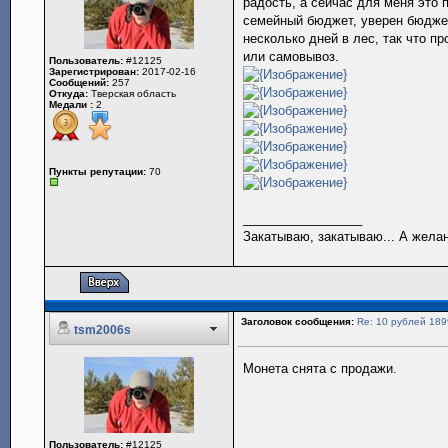
радость, а сейчас для меня это 
семейный бюджет, уверен бюджет 
несколько дней в лес, так что 
или самовывоз.
Пользователь:
#12125
Зарегистрирован:
2017-02-16
Сообщений:
257
Откуда:
Тверская область
Медали :
2
Пункты репутации:
70
_________________
Закатываю, закатываю... А желани
Заголовок сообщения:
Re: 10 рублей 18
tsm2006s
Монета снята с продажи.
Пользователь:
#12125