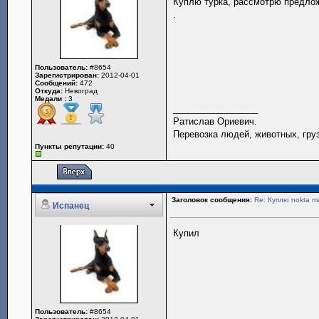
Куплю турка, рассмотрю предло
.
Пользователь:
#8654
Зарегистрирован:
2012-04-01
Сообщений:
472
Откуда:
Невоград
Медали :
3
_________________
Ратислав Ориевич.
Перевозка людей, животных, гру
Пункты репутации:
40
Заголовок сообщения:
Re: Куплю nokta ma
Испанец
Купил
Пользователь:
#8654