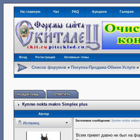
На главную
Чат
FAQ
Аукцион
Галерея
Вход
Регистрация
Активные темы
Список форумов
»
Покупка-Продажа-Обмен-Услуги
Куплю nokta makro Simplex plus
Автор
Заголовок сообщения:
Куплю nokta makro
Испанец
Всем привет давно не был на фо