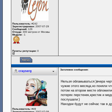
Пользователь:
#242
Зарегистрирован:
2007-07-29
Сообщений:
126
Откуда:
300 метров от Москвы
Медали :
1
Пункты репутации:
0
Заголовок сообщения:
crayserg
Нельзя обламываться:)вчера чер
чужие этого месяца,но поняли чт
потом на втором месте обломили
потерях перстенек,крестик и ме
послушали:)
Находки будут не сейчас так в д
Пользователь:
#49
Зарегистрирован:
2007-07-09