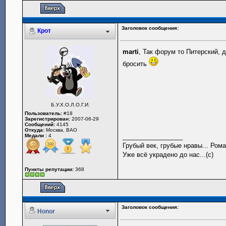
Заголовок сообщения:
Крот
marti
, Так форум то Питерский, 
бросить
Б.У.Х.О.Л.О.Г.И.
Пользователь:
#18
Зарегистрирован:
2007-06-29
Сообщений:
4145
Откуда:
Москва, ВАО
Медали :
4
_________________
Грубый век, грубые нравы... Рома
Уже всё украдено до нас...(с)
Пункты репутации:
368
Заголовок сообщения:
Honor