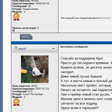
Пользователь:
#1660
Зарегистрирован:
2008-06-03
Сообщений:
26
Откуда:
Подмосковье
Медали :
1
Последний раз редактировалось
Басмач
Пункты репутации:
0
Заголовок сообщения:
marti
Спасибо за поддержку Крот.
Просто до последнего времени, б
Бывало всякое, но десяток монет
находил.
Даже зимой лучше бывало.
А тут, и места новые и полный д
Несколько мест пробил, которые 
Пользователь:
#201
Зарегистрирован:
2007-07-21
Ничего не остается, как надеетс
Сообщений:
673
Уже и прибор новый стал ругать
Откуда:
Санкт-Петербург
Медали :
1
Мелкие цели и монеты чует очен
сигналит на все подряд.
Удачи всем и терпения!!!