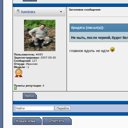
Заголовок сообщения:
fumitoks
бродяга {писал(а)}:
Не ныть, после черной, будет бе
главное вдоль не идти
Пользователь:
#495
Зарегистрирован:
2007-09-30
Сообщений:
127
Откуда:
Иваново
Медали :
1
Пункты репутации:
4