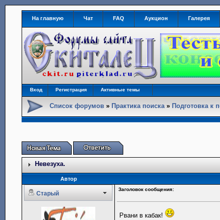
На главную
Чат
FAQ
Аукцион
Галерея
Вход
Регистрация
Активные темы
Список форумов
»
Практика поиска
»
Подготовка к 
Невезуха.
Автор
Заголовок сообщения:
Старый
Рвани в кабак!