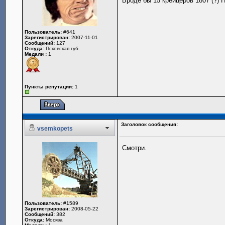
Вроде бы 15 крейцеров 1807 (?) 
Пользователь:
#641
Зарегистрирован:
2007-11-01
Сообщений:
127
Откуда:
Псковская губ.
Медали :
1
Пункты репутации:
1
Заголовок сообщения:
vsemkopets
Смотри.
Пользователь:
#1589
Зарегистрирован:
2008-05-22
Сообщений:
382
Откуда:
Москва