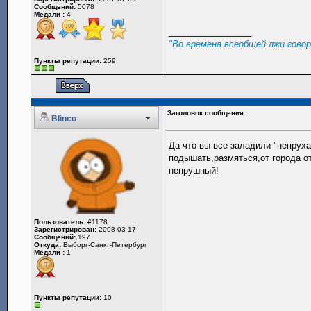
Сообщений:
5078
Медали :
4
_________________
"Во времена всеобщей лжи гово
Пункты репутации:
259
Заголовок сообщения:
Blinco
Да что вы все заладили "непруха
подышать,размяться,от города о
непрушный!
Пользователь:
#1178
Зарегистрирован:
2008-03-17
Сообщений:
197
Откуда:
Выборг-Санкт-Петербург
Медали :
1
Пункты репутации:
10