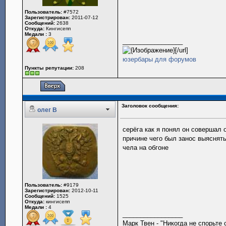
Пользователь:
#7572
Зарегистрирован:
2011-07-12
Сообщений:
2638
Откуда:
Кингисепп
Медали :
3
_________________
[/url]
юзербары для форумов
Пункты репутации:
208
Заголовок сообщения:
олег В
серёга как я понял он совершал 
причине чего был занос выяснять
чела на обгоне
Пользователь:
#9179
Зарегистрирован:
2012-10-11
Сообщений:
1525
Откуда:
кингисепп
Медали :
4
_________________
Марк Твен - "Никогда не спорьте