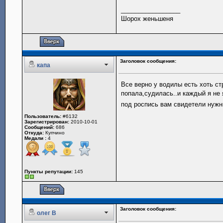
_________________
Шорох женьшеня
Заголовок сообщения:
капа
Все верно у водилы есть хоть с
попала,судилась..и каждый я не 
под роспись вам свидетели нужн
Пользователь:
#6132
Зарегистрирован:
2010-10-01
Сообщений:
686
Откуда:
Купчино
Медали :
4
Пункты репутации:
145
Заголовок сообщения:
олег В