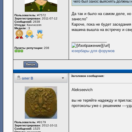
чего был занос выяснять должны н
Да так и было на самом деле, но
Пользователь:
#7572
Зарегистрирован:
2011-07-12
занесло"
Сообщений:
2638
Кароче, пока не будет заседания
Откуда:
Кингисепп
Медали :
3
машина вышла на встречку и сви
_________________
[/url]
Пункты репутации:
208
юзербары для форумов
Заголовок сообщения:
олег В
Alekseevich
вы не теряйте надежду и приглас
протоколы уже с решением ----уд
Пользователь:
#9179
Зарегистрирован:
2012-10-11
Сообщений:
1525
Откуда:
кингисепп