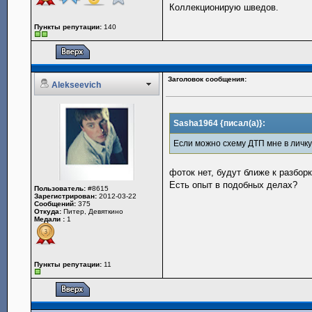
Коллекционирую шведов.
Пункты репутации:
140
Заголовок сообщения:
Alekseevich
Sasha1964 {писал(а)}:
Если можно схему ДТП мне в личк
фоток нет, будут ближе к разбо
Есть опыт в подобных делах?
Пользователь:
#8615
Зарегистрирован:
2012-03-22
Сообщений:
375
Откуда:
Питер, Девяткино
Медали :
1
Пункты репутации:
11