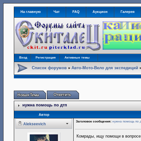
На главную
Чат
FAQ
Аукцион
Галерея
Вход
Регистрация
Активные темы
Список форумов
»
Авто-Мото-Вело для экспедиций
нужна помощь по дтп
Автор
Заголовок сообщения:
нужна помощь по 
Alekseevich
Комрады, ищу помощи в вопросе 