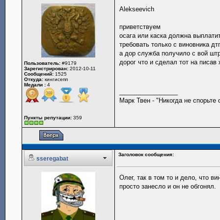
Alekseevich
приветствуем
осага или каска должна выплати
требовать только с виновника дт
а дор служба получило с вой шт
дорог что и сделал тот на писав 
Пользователь:
#9179
Зарегистрирован:
2012-10-11
Сообщений:
1525
Откуда:
кингисепп
Медали :
4
_________________
Марк Твен - "Никогда не спорьте
Пункты репутации:
359
Заголовок сообщения:
sseregabat
Олег, так в том то и дело, что в
просто занесло и он не обгонял.