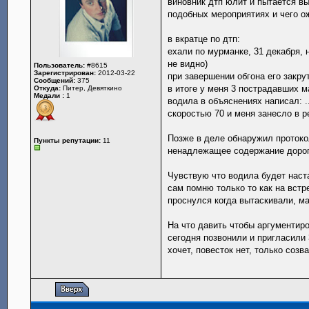
виновник дтп юлит и пытается вы
подобных мероприятиях и чего о
в вкратце по дтп:
ехали по мурманке, 31 декабря, 
не видно)
Пользователь:
#8615
Зарегистрирован:
2012-03-22
при завершении обгона его закру
Сообщений:
375
в итоге у меня 3 пострадавших 
Откуда:
Питер, Девяткино
Медали :
1
водила в объяснениях написал: .
скоростью 70 и меня занесло в ре
Позже в деле обнаружил протоко
Пункты репутации:
11
ненадлежащее содержание дорог
Чувствую что водила будет наста
сам помню только то как на вст
проснулся когда вытаскивали, ма
На что давить чтобы аргументир
сегодня позвонили и пригласили 
хочет, повесток нет, только созв