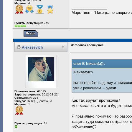
Медали :
4
_________________
Марк Твен - "Никогда не спорьте
Пункты репутации:
359
Заголовок сообщения:
Alekseevich
олег В {писал(а)}:
Alekseevich
вы не теряйте надежду и пригласи
уже с решением ----удачи
Пользователь:
#8615
Зарегистрирован:
2012-03-22
Сообщений:
375
Как так вручат протоколы?
Откуда:
Питер, Девяткино
Медали :
1
мне казалось что это будет прои
Я правильно понимаю что разбор
тащить туда смысла нет(ранее ч
Пункты репутации:
11
обЪяснения)?