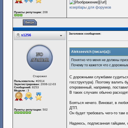
[/url]
юзербары для форумов
Пункты репутации:
208
Заголовок сообщения:
s1256
Alekseevich {писал(а)}:
Понятно что меня не должны приз
Почему то кажется что с дорожны
Старожил
С дорожными службами судиться
Пользователь:
#2614
госструктура). Поэтому валить б
Зарегистрирован:
2008-12-03
откровенный, например, постави
Сообщений:
8253
Медали :
3
В таких случаях обычно расходя
Бояться нечего. Виноват, в любо
ДТП.
Пункты репутации:
502
Он будет требовать чего-то там о
Надеюсь, подписанная гайцами,