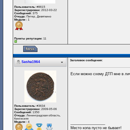
Пользователь:
#8615
Зарегистрирован:
2012-03-22
Сообщений:
375
Откуда:
Питер, Девяткино
Медали :
1
Пункты репутации:
11
Заголовок сообщения:
Sasha1964
Если можно схему ДТП мне в ли
Пользователь:
#3634
Зарегистрирован:
2009-05-06
Сообщений:
1350
Откуда:
Ленинградская область,
Кингисепп
Медали :
4
_________________
Место копа пусто не бывает!