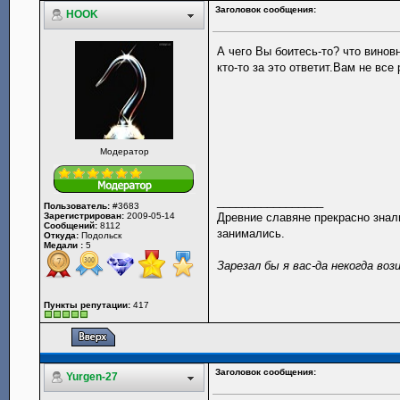
Заголовок сообщения:
HOOK
А чего Вы боитесь-то? что винов
кто-то за это ответит.Вам не вс
Модератор
_________________
Пользователь:
#3683
Зарегистрирован:
2009-05-14
Древние славяне прекрасно знали
Сообщений:
8112
занимались.
Откуда:
Подольск
Медали :
5
Зарезал бы я вас-да некогда воз
Пункты репутации:
417
Заголовок сообщения:
Yurgen-27