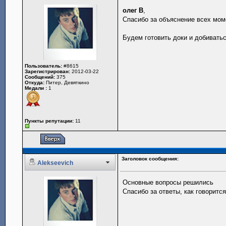
олег В
,
Спасибо за объяснение всех мом
Будем готовить доки и добивать
Пользователь:
#8615
Зарегистрирован:
2012-03-22
Сообщений:
375
Откуда:
Питер, Девяткино
Медали :
1
Пункты репутации:
11
Заголовок сообщения:
Alekseevich
Основные вопросы решились
Спасибо за ответы, как говорится