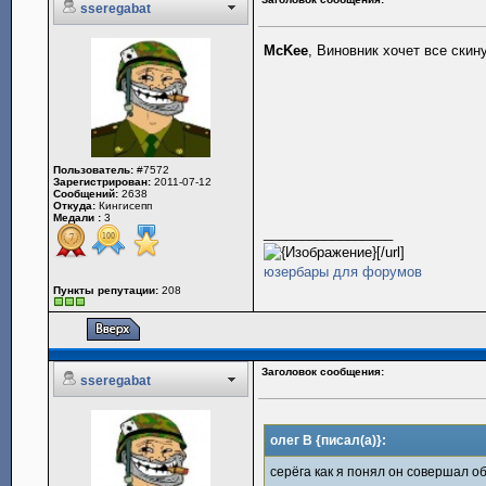
sseregabat
McKee
, Виновник хочет все скин
Пользователь:
#7572
Зарегистрирован:
2011-07-12
Сообщений:
2638
Откуда:
Кингисепп
Медали :
3
_________________
[/url]
юзербары для форумов
Пункты репутации:
208
Заголовок сообщения:
sseregabat
олег В {писал(а)}:
серёга как я понял он совершал о