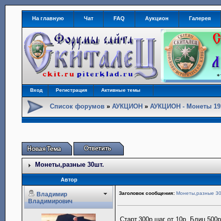
На главную
Чат
FAQ
Аукцион
Галерея
Вход
Регистрация
Активные темы
Список форумов
»
АУКЦИОН
»
АУКЦИОН - Монеты 191
Монеты,разные 30шт.
Автор
Заголовок сообщения:
Монеты,разные 30
Владимир
Владимирович
Старт.300р,шаг от 10р. Блиц 500р