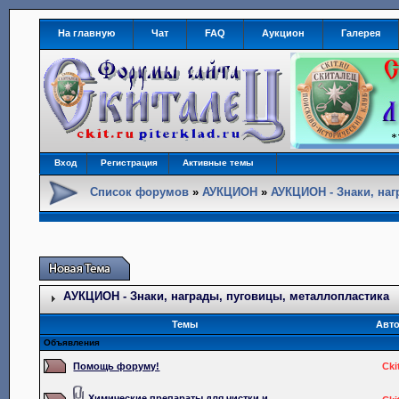
На главную
Чат
FAQ
Аукцион
Галерея
Вход
Регистрация
Активные темы
Список форумов
»
АУКЦИОН
»
АУКЦИОН - Знаки, наг
АУКЦИОН - Знаки, награды, пуговицы, металлопластика
Темы
Авт
Объявления
Помощь форуму!
Cki
Химические препараты для чистки и