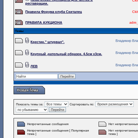
Cki
реставрации.
Правила Форума клуба Скиталец
Cki
ПРАВИЛА АУКЦИОНА
adm_
Темы
Владимир Вл
Крестик." штурвал".
Владимир Вл
Крупный ,нательный образок. 4.5см х3см.
Владимир Вл
ЛЕВ
Показать темы за:
Сортировать по:
Непрочитанные сообщения
Нет непрочитанны
Непрочитанные сообщения [ Популярная
Нет непрочитанных
тема ]
тема ]