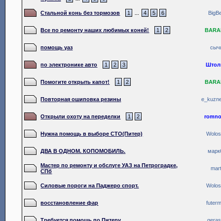
Стальной конь без тормозов
1
4
5
6
BigB
...
Все по ремонту наших любимых коней!
1
2
BARA
помощь уаз
сыч
по электронике авто
1
2
3
Штол
Помогите открыть капот!
1
2
BARA
Повторная ошиповка резины
e_kuzn
Открыли охоту на переделки
1
2
romno
Нужна помощь в выборе СТО(Питер)
Wolo
ДВА В ОДНОМ. КОПОМОБИЛЬ.
марк
Мастер по ремонту и обслуге УАЗ на Петроградке,
mart
СПб
Силовые пороги на Паджеро спорт.
Wolo
восстановление фар
futer
Требуется помощь по Питеру.
geras