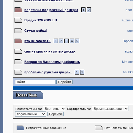
подставка под реечный домкрат
1
2
олег
Прадик 120 2009 г. В
Kuznet
Стучит рейка!
so
Кто не завелся?
1
2
3
4
5
Гараси
снятие краски на литых дисках
колю
Вопрос по Вазовским разборкам.
Мечен
проблема с ручками дверей.
1
2
haukka
Показать темы за:
Сортировать по:
Непрочитанные сообщения
Нет непрочитанны