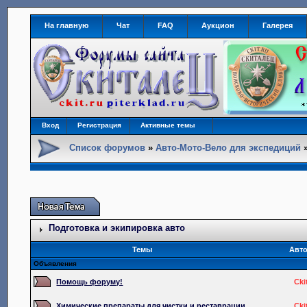
На главную
Чат
FAQ
Аукцион
Галерея
Вход
Регистрация
Активные темы
Список форумов
»
Авто-Мото-Вело для экспедиций
Подготовка и экипировка авто
Темы
Авт
Объявления
Помощь форуму!
Cki
Химические препараты для чистки и реставрации.
Cki