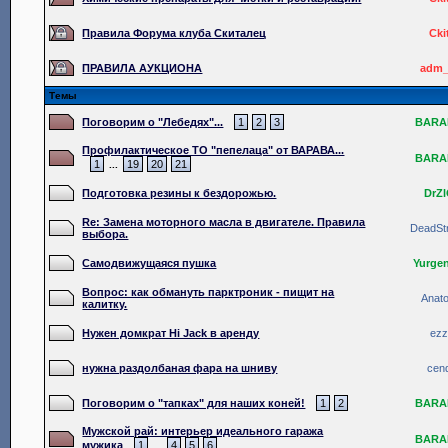
Правила Форума клуба Скиталец
Cki
ПРАВИЛА АУКЦИОНА
adm_
Темы
Поговорим о "Лебедях"...
1
2
3
BARA
Профилактическое ТО "пепелаца" от ВАРАВА...
BARA
1
19
20
21
...
Подготовка резины к бездорожью.
DrZ
Re: Замена моторного масла в двигателе. Правила
DeadSt
выбора.
Самодвижущаяся пушка
Yurge
Вопрос: как обмануть парктроник - пищит на
Anato
калитку.
Нужен домкрат Hi Jack в аренду
ez
нужна раздолбаная фара на шниву
cen
Поговорим о "тапках" для наших коней!
1
2
BARA
Мужской рай: интерьер идеального гаража
BARA
мужика
1
4
5
6
...