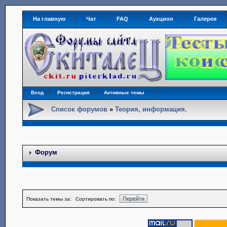
На главную
Чат
FAQ
Аукцион
Галерея
Вход
Регистрация
Активные темы
Список форумов
»
Теория, информация.
Форум
Показать темы за:
Сортировать по: