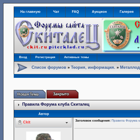
На главную
Чат
FAQ
Аукцион
Галерея
Вход
Регистрация
Активные темы
Список форумов
»
Теория, информация.
»
Металлод
Правила Форума клуба Скиталец
Автор
Заголовок сообщения:
Правила Форума к
Ckit