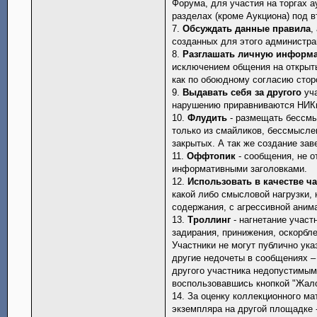
Форума, для участия на торгах 
разделах (кроме Аукциона) под 
7.
Обсуждать данные правила
,
созданных для этого администра
8.
Разглашать личную информ
исключением общения на открыты
как по обоюдному согласию стор
9.
Выдавать себя за другого
уча
нарушению приравниваются НИКи
10.
Флудить
- размещать бессм
только из смайликов, бессмысле
закрытых. А так же создание за
11.
Оффтопик
- сообщения, не о
информативными заголовками.
12.
Использовать в качестве ч
какой либо смысловой нагрузки,
содержания, с агрессивной аним
13.
Троллинг
- нагнетание участ
задирания, принижения, оскорбле
Участники не могут публично ук
другие недочеты в сообщениях –
другого участника недопустимым
воспользовавшись кнопкой "Жал
14. За оценку коллекционного ма
экземпляра на другой площадке 