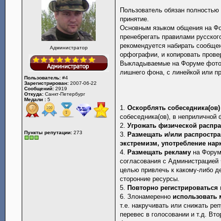
Пользователь обязан полностью 
принятие.
Основным языком общения на Фо
пренебрегать правилами русского
рекомендуется набирать сообще
Администратор
орфографии, и копировать прове
Выкладываемые на Форуме фотог
лишнего фона, с линейкой или п
Пользователь:
#4
Зарегистрирован:
2007-06-22
Сообщений:
2919
Откуда:
Санкт-Петербург
Медали :
5
1.
Оскорблять собеседника(ов)
собеседника(ов), в неприличной 
2.
Угрожать физической распр
Пункты репутации:
273
3.
Размещать и/или распростр
экстремизм, употребление нар
4.
Размещать рекламу
на Форуме
согласования с Администрацией 
целью привлечь к какому-либо д
сторонние ресурсы.
5.
Повторно регистрироваться
6. Злонамеренно
использовать 
т.е. накручивать или снижать ре
перевес в голосовании и т.д. В