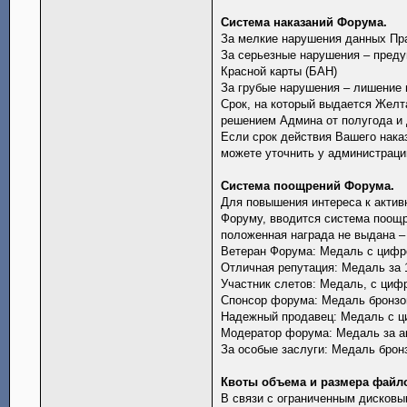
Система наказаний Форума.
За мелкие нарушения данных Пр
За серьезные нарушения – преду
Красной карты (БАН)
За грубые нарушения – лишение 
Срок, на который выдается Желта
решением Админа от полугода и 
Если срок действия Вашего наказ
можете уточнить у администраци
Система поощрений Форума.
Для повышения интереса к актив
Форуму, вводится система поощ
положенная награда не выдана –
Ветеран Форума: Медаль с цифрой
Отличная репутация: Медаль за 
Участник слетов: Медаль, с цифр
Спонсор форума: Медаль бронзов
Надежный продавец: Медаль с ци
Модератор форума: Медаль за ак
За особые заслуги: Медаль бронз
Квоты объема и размера файл
В связи с ограниченным дисковы