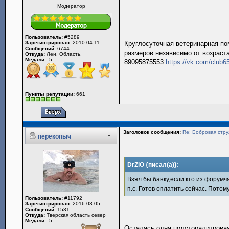
Модератор
_________________
Пользователь:
#5289
Зарегистрирован:
2010-04-11
Круглосуточная ветеринарная пом
Сообщений:
6744
размеров независимо от возраста
Откуда:
Лен. Область.
Медали :
5
89095875553.
https://vk.com/club
Пункты репутации:
661
Заголовок сообщения:
Re: Бобровая стру
перекопыч
DrZlO {писал(а)}:
Взял бы банку,если кто из форумча
п.с. Готов оплатить сейчас. Потому
Пользователь:
#11792
Зарегистрирован:
2016-03-05
Сообщений:
1531
Откуда:
Тверская область север
Медали :
5
Осталась одна полуторалитровая