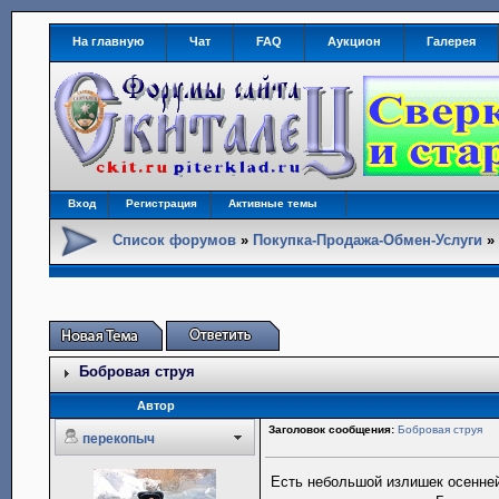
На главную
Чат
FAQ
Аукцион
Галерея
Вход
Регистрация
Активные темы
Список форумов
»
Покупка-Продажа-Обмен-Услуги
Бобровая струя
Автор
Заголовок сообщения:
Бобровая струя
перекопыч
Есть небольшой излишек осенней 