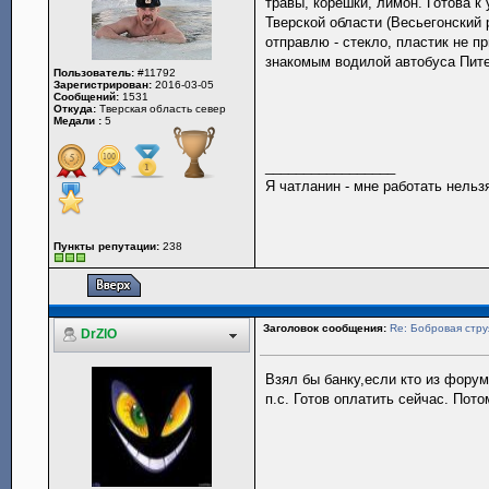
травы, корешки, лимон. Готова к
Тверской области (Весьегонский 
отправлю - стекло, пластик не п
знакомым водилой автобуса Пите
Пользователь:
#11792
Зарегистрирован:
2016-03-05
Сообщений:
1531
Откуда:
Тверская область север
Медали :
5
_________________
Я чатланин - мне работать нельз
Пункты репутации:
238
Заголовок сообщения:
Re: Бобровая стру
DrZlO
Взял бы банку,если кто из форумч
п.с. Готов оплатить сейчас. Пото