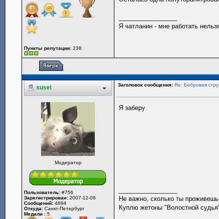
_________________
Я чатланин - мне работать нельз
Пункты репутации:
238
Заголовок сообщения:
Re: Бобровая стру
susel
Я заберу
Модератор
_________________
Пользователь:
#756
Зарегистрирован:
2007-12-06
Не важно, сколько ты проживешь.
Сообщений:
4894
Куплю жетоны "Волостной судья",
Откуда:
Санкт-Петербург
Медали :
5