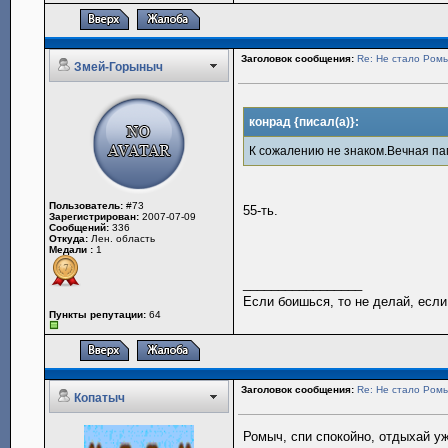
Заголовок сообщения:
Re: Не стало Ромы
Змей-Горыныч
конрад {писал(а)}:
К сожалению не знаком.Вечная па
Пользователь:
#73
55-ть.
Зарегистрирован:
2007-07-09
Сообщений:
336
Откуда:
Лен. область
Медали :
1
_________________
Если боишься, то не делай, если
Пункты репутации:
64
Заголовок сообщения:
Re: Не стало Ромы
Копатыч
Ромыч, спи спокойно, отдыхай у