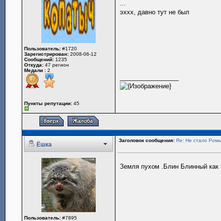
...
эххх, давно тут не был
Пользователь:
#1720
Зарегистрирован:
2008-06-12
Сообщений:
1235
Откуда:
47 регион
Медали :
2
_________________
Пункты репутации:
45
Заголовок сообщения:
Re: Не стало Ромы
Ёшка
Земля пухом .Блин Блинный как 
Пользователь:
#7895