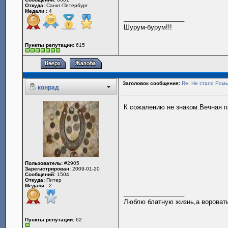
Откуда:
Санкт-Петербург
Медали :
4
_________________
Шурум-бурум!!!
Пункты репутации:
615
Заголовок сообщения:
Re: Не стало Ромы
конрад
К сожалению не знаком.Вечная п
Пользователь:
#2905
Зарегистрирован:
2009-01-20
Сообщений:
1504
Откуда:
Питер
Медали :
2
_________________
Люблю блатную жизнь,а воровать
Пункты репутации:
62