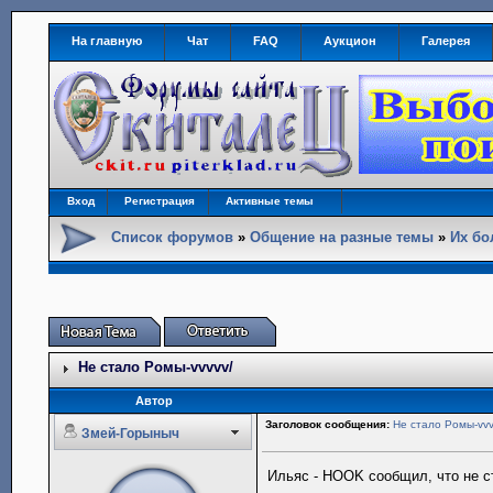
На главную
Чат
FAQ
Аукцион
Галерея
Вход
Регистрация
Активные темы
Список форумов
»
Общение на разные темы
»
Их бо
Не стало Ромы-vvvvv/
Автор
Заголовок сообщения:
Не стало Ромы-vvv
Змей-Горыныч
Ильяс - HOOK сообщил, что не с