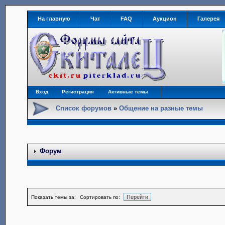
На главную
Чат
FAQ
Аукцион
Галерея
Вход
Регистрация
Активные темы
Список форумов
»
Общение на разные темы
Форум
Показать темы за:
Сортировать по: