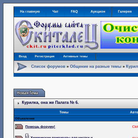
На главную
Чат
FAQ
Аукцион
Галерея
Вход
Регистрация
Активные темы
Список форумов
»
Общение на разные темы
»
Курил
Курилка, она же Палата № 6.
Темы
Авт
Объявления
Помощь форуму!
Cki
Химические препараты для чистки и