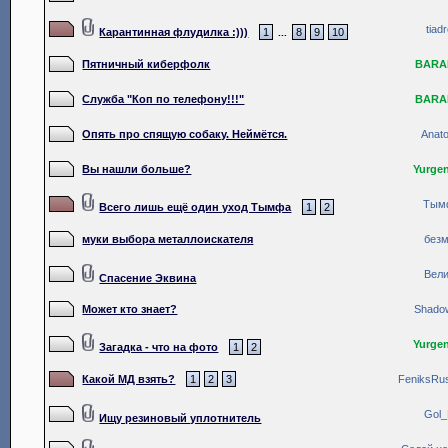
tiad
Карантинная флудилка :)))
1
8
9
10
...
Пятничный киберфолк
BARA
Служба "Коп по телефону!!!"
BARA
Опять про спящую собаку. Неймётся.
Anato
Вы нашли больше?
Yurge
Тым
Всего лишь ещё один уход Тымфа
1
2
муки выбора металлоискателя
без
Вел
Спасение Эквина
Может кто знает?
Shado
Yurge
Загадка - что на фото
1
2
Какой МД взять?
1
2
3
FeniksRu
Gol
Ищу резиновый уплотнитель