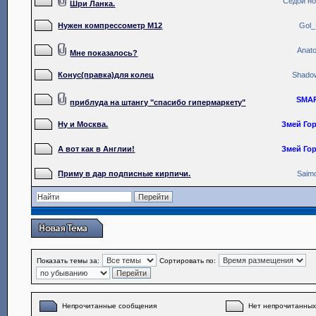
Седой н
Шри Ланка.
Нужен компрессометр М12
Gol
Anato
Мне показалось?
Конус(правка)для колец
Shado
SMA
приблуда на штангу "спасибо гипермаркету"
Ну и Москва.
Змей Го
А вот как в Англии!
Змей Го
Приму в дар подписные кирпичи.
Saim
Показать темы за:
Сортировать по:
Непрочитанные сообщения
Нет непрочитанны