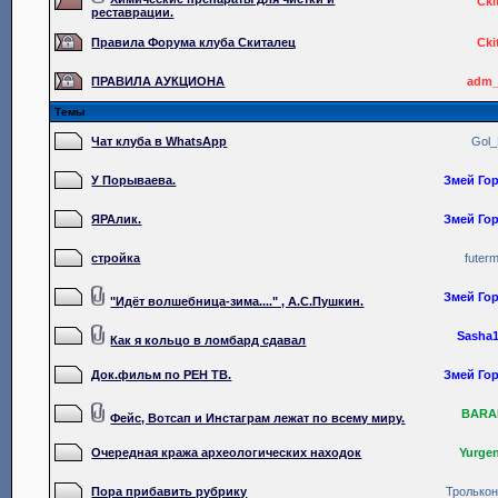
Cki
реставрации.
Правила Форума клуба Скиталец
Cki
ПРАВИЛА АУКЦИОНА
adm_
Темы
Чат клуба в WhatsApp
Gol
У Порываева.
Змей Го
ЯРАлик.
Змей Го
стройка
futer
Змей Го
"Идёт волшебница-зима...." , А.С.Пушкин.
Sasha
Как я кольцо в ломбард сдавал
Док.фильм по РЕН ТВ.
Змей Го
BARA
Фейс, Вотсап и Инстаграм лежат по всему миру.
Очередная кража археологических находок
Yurge
Пора прибавить рубрику
Тролько