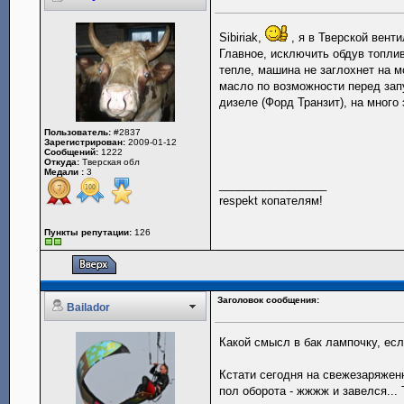
Sibiriak,
, я в Тверской вент
Главное, исключить обдув топли
тепле, машина не заглохнет на м
масло по возможности перед зап
дизеле (Форд Транзит), на много
Пользователь:
#2837
Зарегистрирован:
2009-01-12
Сообщений:
1222
Откуда:
Тверская обл
Медали :
3
_________________
respekt копателям!
Пункты репутации:
126
Заголовок сообщения:
Bailador
Какой смысл в бак лампочку, ес
Кстати сегодня на свежезаряжен
пол оборота - жжжж и завелся...