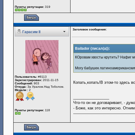
Пункты репутации:
319
Заголовок сообщения:
Гарасим II
Bailador {писал(а)}:
КОровам хвосты крутить? Нафиг м
Могу бабушек латиноамериканским 
Пользователь:
#8113
Зарегистрирован:
2011-11-15
Копать,копать!В этом-то здесь 
Сообщений:
903
Откуда:
За Уралом.Над Тоболом.
Медали :
2
_________________
Что-то он не договаривает, - ду
- Боже, как это интересно. Отн
Пункты репутации:
118
---------------------------------------------------