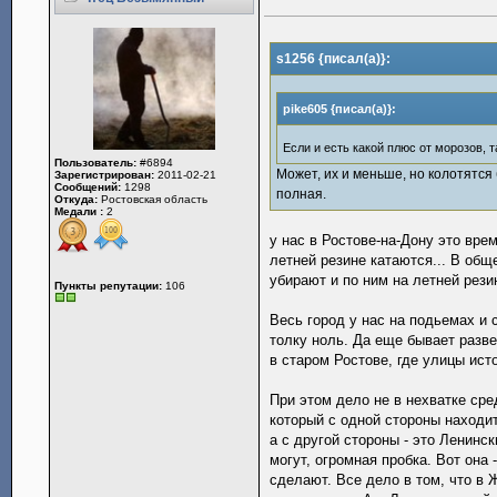
s1256 {писал(а)}:
pike605 {писал(а)}:
Если и есть какой плюс от морозов, 
Пользователь:
#6894
Может, их и меньше, но колотятся
Зарегистрирован:
2011-02-21
Сообщений:
1298
полная.
Откуда:
Ростовская область
Медали :
2
у нас в Ростове-на-Дону это врем
летней резине катаются... В общ
убирают и по ним на летней рези
Пункты репутации:
106
Весь город у нас на подьемах и 
толку ноль. Да еще бывает разве
в старом Ростове, где улицы ист
При этом дело не в нехватке сре
который с одной стороны находи
а с другой стороны - это Ленинс
могут, огромная пробка. Вот она
сделают. Все дело в том, что в