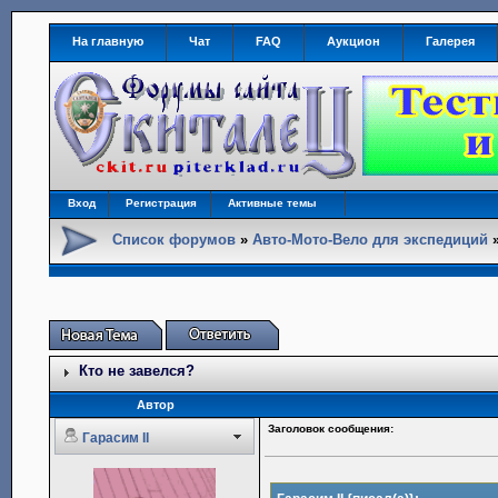
На главную
Чат
FAQ
Аукцион
Галерея
Вход
Регистрация
Активные темы
Список форумов
»
Авто-Мото-Вело для экспедиций
Кто не завелся?
Автор
Заголовок сообщения:
Гарасим II