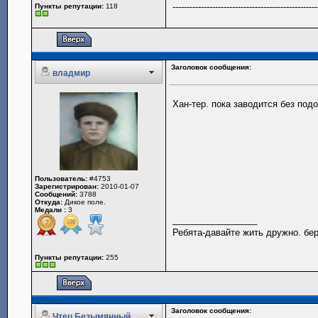
---------------------------------------------------
Пункты репутации:
118
Заголовок сообщения:
владмир
Хан-тер. пока заводится без подо
Пользователь:
#4753
Зарегистрирован:
2010-01-07
Сообщений:
3788
Откуда:
Дикое поле.
Медали :
3
_________________
Ребята-давайте жить дружно. бер
Пункты репутации:
255
Заголовок сообщения:
Чтец Безымянный