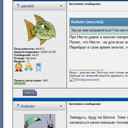
Заголовок сообщения:
pike605
Bailador {писал(а)}:
Так на чем заправляться? На нес
Про Несте давно и многие говорят
Понял, что Несте - не для всех м
Перебрал в свое время многое, т
Пользователь:
#4471
Зарегистрирован:
2009-11-09
Сообщений:
4415
Откуда:
Ингрия
Медали :
3
_________________
Вера – для паствы. Пастору она только 
Никогда не позволяй морали удержать теб
Пункты репутации:
346
Заголовок сообщения:
Bailador
Заведусь, буду на Шелле. Тоже 
заливаться качественным топлив