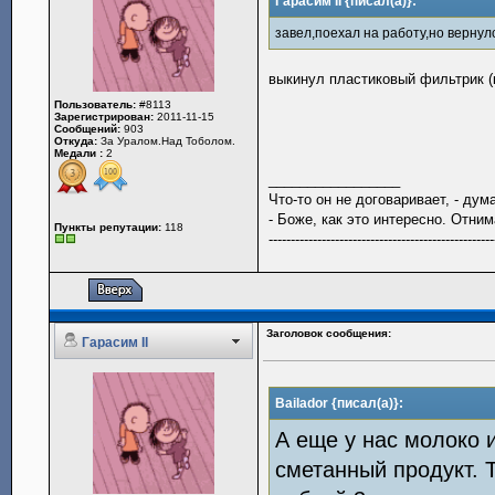
Гарасим II {писал(а)}:
завел,поехал на работу,но верну
выкинул пластиковый фильтрик (
Пользователь:
#8113
Зарегистрирован:
2011-11-15
Сообщений:
903
Откуда:
За Уралом.Над Тоболом.
Медали :
2
_________________
Что-то он не договаривает, - ду
- Боже, как это интересно. Отн
Пункты репутации:
118
---------------------------------------------------
Заголовок сообщения:
Гарасим II
Bailador {писал(а)}:
А еще у нас молоко 
сметанный продукт. 