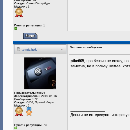
Сообщений:
16
Откуда:
Cанкт-Петербург
Медали :
1
Пункты репутации:
1
Заголовок сообщения:
temichek
pike605
, про бензин не скажу, н
заметна, не в пользу шелла, хотя
Пользователь:
#5576
Зарегистрирован:
2010-06-16
Сообщений:
572
Откуда:
С-Пб, Правый берег
Медали :
2
_________________
Деньги не интересуют, интересу
Пункты репутации:
73