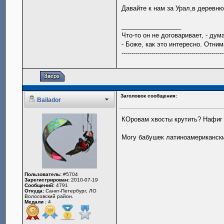
Давайте к нам за Урал,в деревн
_________________
Что-то он не договаривает, - ду
- Боже, как это интересно. Отн
---------------------------------------------------
Заголовок сообщения:
Bailador
КОровам хвосты крутить? Нафиг
Могу бабушек латиноамерикански
Пользователь:
#5704
Зарегистрирован:
2010-07-19
Сообщений:
4791
Откуда:
Санкт-Петербург, ЛО
Волосовский район.
Медали :
4