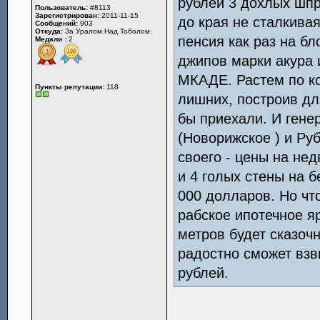
рублей 3 дохлых шп
Пользователь:
#8113
Зарегистрирован:
2011-11-15
до края не сталкива
Сообщений:
903
Откуда:
За Уралом.Над Тоболом.
пенсия как раз на б
Медали :
2
джипов марки акура 
МКАДЕ. Растем по к
Пункты репутации:
118
лишних, построив дл
бы приехали. И гене
(Новорижское ) и Ру
своего - цены на не
и 4 голых стены на 
000 долларов. Но чт
рабское ипотечное яр
метров будет сказочн
радостно сможет взв
рублей.