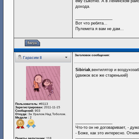
ему сыкотно. А в Ленинском рай
дохода.
_________________
Вот что ребята...
Пулемета я вам не дам...
Заголовок сообщения:
Гарасим II
Sibiriak
,вентилятор и воздухоза
(движок все же старенький)
Пользователь:
#8113
Зарегистрирован:
2011-11-15
Сообщений:
903
Откуда:
За Уралом.Над Тоболом.
Медали :
2
_________________
Что-то он не договаривает, - ду
- Боже, как это интересно. Отн
---------------------------------------------------
Пункты репутации:
118