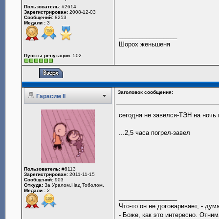
Пользователь:
#2614
Зарегистрирован:
2008-12-03
Сообщений:
8253
Медали :
3
_________________
Шорох женьшеня
Пункты репутации:
502
Заголовок сообщения:
Гарасим II
сегодня не завелся-ТЭН на ночь 
...2,5 часа погрел-завел
Пользователь:
#8113
Зарегистрирован:
2011-11-15
Сообщений:
903
Откуда:
За Уралом.Над Тоболом.
Медали :
2
_________________
Что-то он не договаривает, - ду
- Боже, как это интересно. Отн