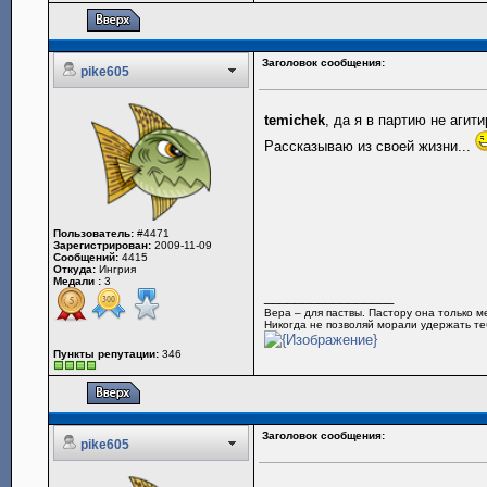
Заголовок сообщения:
pike605
temichek
, да я в партию не агит
Рассказываю из своей жизни...
Пользователь:
#4471
Зарегистрирован:
2009-11-09
Сообщений:
4415
Откуда:
Ингрия
Медали :
3
_________________
Вера – для паствы. Пастору она только 
Никогда не позволяй морали удержать теб
Пункты репутации:
346
Заголовок сообщения:
pike605