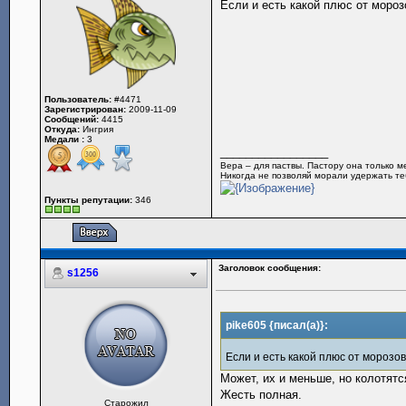
Если и есть какой плюс от мороз
Пользователь:
#4471
Зарегистрирован:
2009-11-09
Сообщений:
4415
Откуда:
Ингрия
Медали :
3
_________________
Вера – для паствы. Пастору она только 
Никогда не позволяй морали удержать теб
Пункты репутации:
346
Заголовок сообщения:
s1256
pike605 {писал(а)}:
Если и есть какой плюс от морозов
Может, их и меньше, но колотятс
Жесть полная.
Старожил